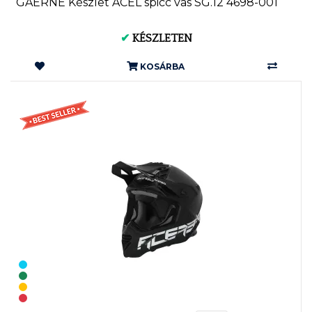
GAERNE Készlet ACÉL spicc vas SG.12 4698-001
✔
KÉSZLETEN
KOSÁRBA