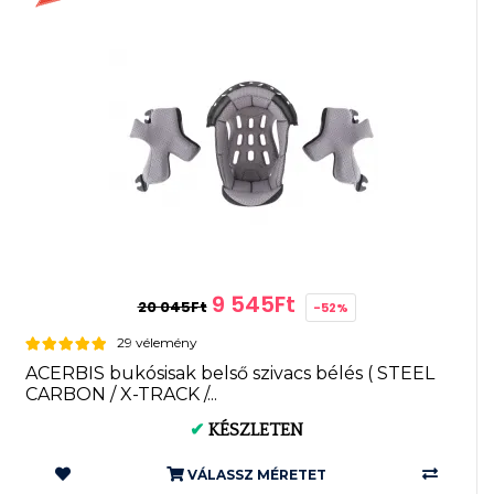
9 545Ft
20 045Ft
-52%
29 vélemény
ACERBIS bukósisak belső szivacs bélés ( STEEL
CARBON / X-TRACK /...
✔
KÉSZLETEN
VÁLASSZ MÉRETET