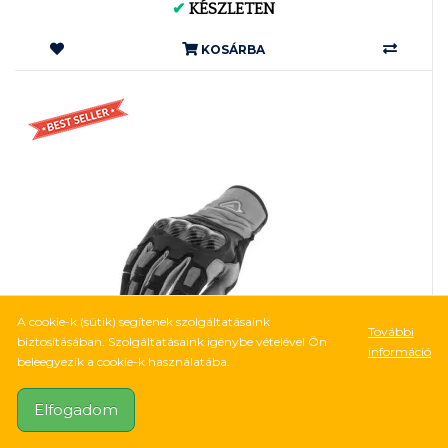
✔
KÉSZLETEN
KOSÁRBA
A cookie-k (sütik) segítenek szolgáltatásaink
További
biztosításában. Szolgáltatásaink igénybe vételével Ön
információ
beleegyezik a cookie-k használatába.
10 500Ft
Elfogadom
22 431Ft
-53%
32 vélemény