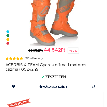
44 542Ft
63 952Ft
-30%
20 vélemény
ACERBIS X-TEAM Gyerek offroad motoros
csizma ( 0024249 )
✔
KÉSZLETEN
VÁLASSZ SZÍNT