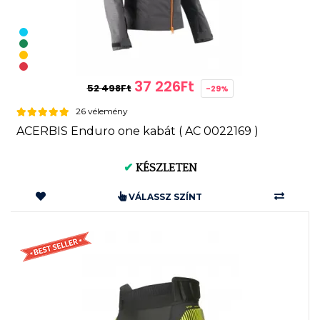
37 226Ft
52 498Ft
-29%
26 vélemény
ACERBIS Enduro one kabát ( AC 0022169 )
✔
KÉSZLETEN
VÁLASSZ SZÍNT