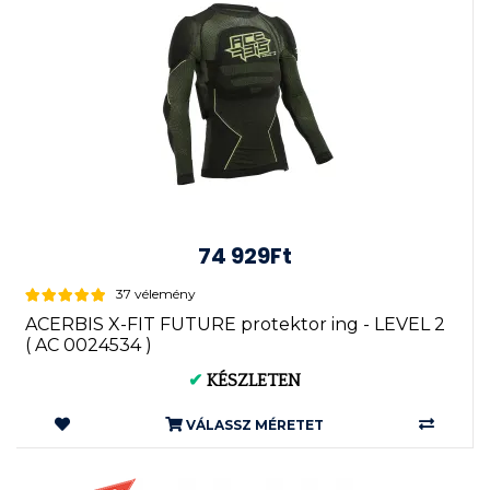
74 929Ft
37 vélemény
ACERBIS X-FIT FUTURE protektor ing - LEVEL 2
( AC 0024534 )
✔
KÉSZLETEN
VÁLASSZ MÉRETET