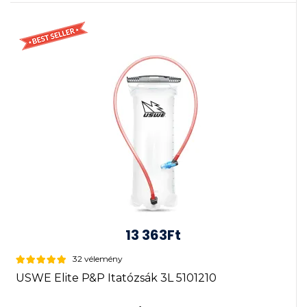
13 363Ft
32 vélemény
USWE Elite P&P Itatózsák 3L 5101210