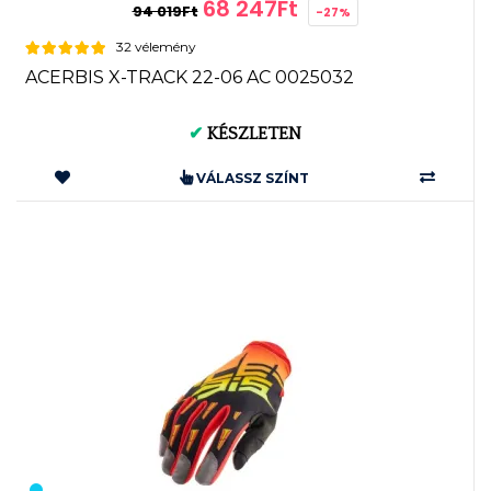
68 247Ft
94 019Ft
-27%
32 vélemény
ACERBIS X-TRACK 22-06 AC 0025032
✔
KÉSZLETEN
VÁLASSZ SZÍNT