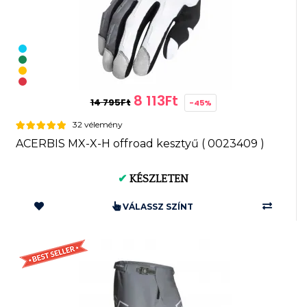
8 113Ft
14 795Ft
-45%
32 vélemény
ACERBIS MX-X-H offroad kesztyű ( 0023409 )
✔
KÉSZLETEN
VÁLASSZ SZÍNT