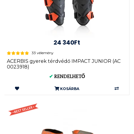
24 340Ft
33 vélemény
ACERBIS gyerek térdvédő IMPACT JUNIOR (AC
0023918)
✔
RENDELHETŐ
KOSÁRBA