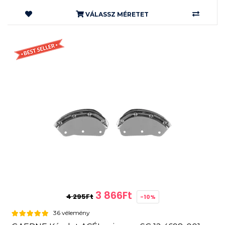
VÁLASSZ MÉRETET
3 866Ft
4 295Ft
-10%
36 vélemény