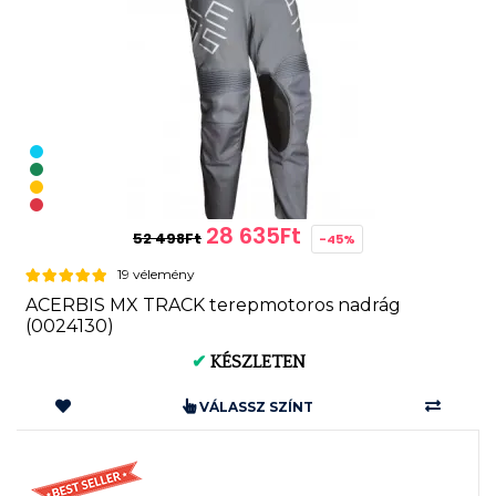
28 635Ft
52 498Ft
-45%
19 vélemény
ACERBIS MX TRACK terepmotoros nadrág
(0024130)
✔
KÉSZLETEN
VÁLASSZ SZÍNT