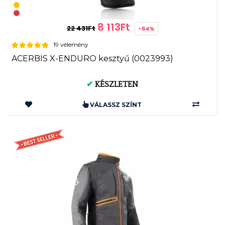
8 113Ft
22 431Ft
-64%
19 vélemény
ACERBIS X-ENDURO kesztyű (0023993)
✔
KÉSZLETEN
VÁLASSZ SZÍNT