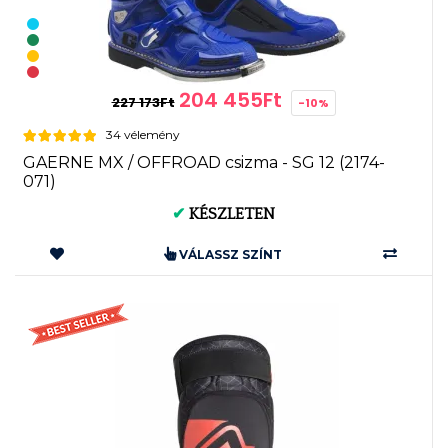
204 455Ft
227 173Ft
-10%
34 vélemény
GAERNE MX / OFFROAD csizma - SG 12 (2174-
071)
✔
KÉSZLETEN
VÁLASSZ SZÍNT