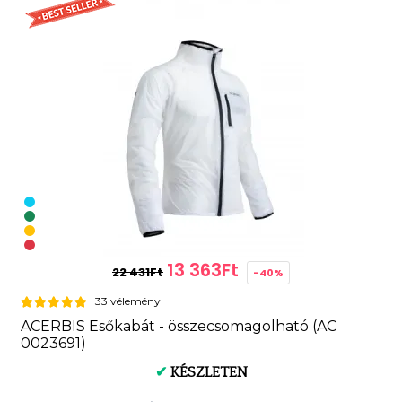
13 363Ft
22 431Ft
-40%
33 vélemény
ACERBIS Esőkabát - összecsomagolható (AC
0023691)
✔
KÉSZLETEN