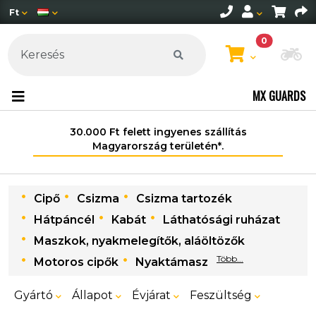
Ft
0
Mo
MX GUARDS
30.000 Ft felett ingyenes szállítás
Magyarország területén*.
Cipő
Csizma
Csizma tartozék
Hátpáncél
Kabát
Láthatósági ruházat
Maszkok, nyakmelegítők, aláöltözők
Több...
Motoros cipők
Nyaktámasz
Gyártó
Állapot
Évjárat
Feszültség