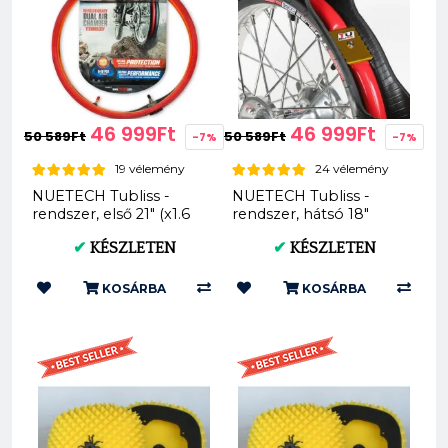
46 999Ft
46 999Ft
50 589Ft
50 589Ft
-7%
-7%
19 vélemény
24 vélemény
NUETECH Tubliss -
NUETECH Tubliss -
rendszer, első 21" (x1.6
rendszer, hátsó 18"
Gen2)
(x1.85-2.15 Gen2)
✔
KÉSZLETEN
✔
KÉSZLETEN
KOSÁRBA
KOSÁRBA