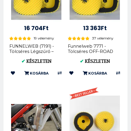
16 704Ft
13 363Ft
19 vélemény
37 vélemény
FUNNELWEB (7191) -
Funnelweb 7771 -
Tölcséres Légszűrő –
Tölcséres OFF-ROAD
BETA RR 250-525
Légszűrő - KTM
✔
KÉSZLETEN
✔
KÉSZLETEN
2020...
Husqvarna Gas G...
KOSÁRBA
KOSÁRBA