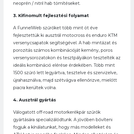
neoprén / nitril hab tömítéseket.
3. Kifinomult fejlesztési folyamat
A FunnelWeb szűrőket több mint öt éve
fejlesztettük ki ausztrál motocross és enduro KTM
versenycsapatok segítségével. A hab mintázat és
porozitás számos kombinációját kemény, poros
versenysorozatokon és tesztpályákon tesztelték az
ideális kombináció elérése érdekében. Több mint
1500 szűrő lett legyártva, tesztelve és szervizelve,
újrahasználva, majd szétvágva ellenőrizve, mielőtt
piacra kerültek volna.
4. Ausztrál gyártás
Válogatott off-road motorkerékpár szűrők
gyártására specializálódtunk. A jövőben bővíteni
fogjuk a kínálatunkat, hogy más modelleket és