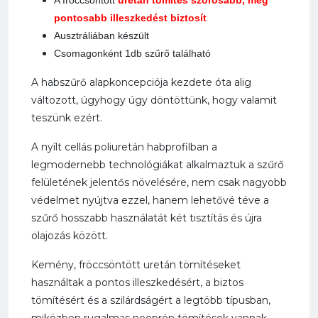
A fröccsöntött
uretán tömítés szorosabb, még
pontosabb illeszkedést biztosít
Ausztráliában készült
Csomagonként 1db szűrő található
A habszűrő alapkoncepciója kezdete óta alig
változott, úgyhogy úgy döntöttünk, hogy valamit
teszünk ezért.
A nyílt cellás poliuretán habprofilban a
legmodernebb technológiákat alkalmaztuk a szűrő
felületének jelentős növelésére, nem csak nagyobb
védelmet nyújtva ezzel, hanem lehetővé téve a
szűrő hosszabb használatát két tisztítás és újra
olajozás között.
Kemény, fröccsöntött uretán tömítéseket
használtak a pontos illeszkedésért, a biztos
tömítésért és a szilárdságért a legtöbb típusban,