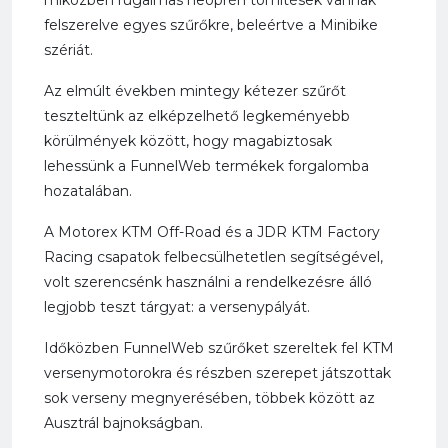
miközben rugalmas neoprén tömítések vannak
felszerelve egyes szűrőkre, beleértve a Minibike
szériát.
Az elmúlt években mintegy kétezer szűrőt
teszteltünk az elképzelhető legkeményebb
körülmények között, hogy magabiztosak
lehessünk a FunnelWeb termékek forgalomba
hozatalában.
A Motorex KTM Off-Road és a JDR KTM Factory
Racing csapatok felbecsülhetetlen segítségével,
volt szerencsénk használni a rendelkezésre álló
legjobb teszt tárgyat: a versenypályát.
Időközben FunnelWeb szűrőket szereltek fel KTM
versenymotorokra és részben szerepet játszottak
sok verseny megnyerésében, többek között az
Ausztrál bajnokságban.