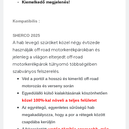
Kiemelkedő megjelenés!
Kompatibilis :
SHERCO 2025
A hab levegő szűrőket közel négy évtizede
használják off-road motorkerékpárokban és
jelenleg a világon elterjedt off-road
motorkerékpárok túlnyomó többségében
szabványos felszerelés.
Véd a portól a hosszú és kimerítő off-road
motorozás és verseny során
Egyedülálló külső kialakításának köszönhetően
közel 100%-kal növeli a teljes felületet
Az egyrétegű, egyenletes sűrűségű hab
megakadályozza, hogy a por a rétegek között
csapdába kerüljön