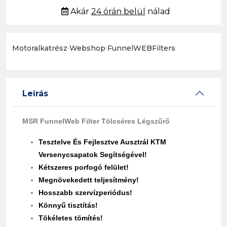
Akár
24 órán belül
nálad
Motoralkatrész
›
Webshop
›
FunnelWEBFilters
Leírás
MSR FunnelWeb Filter Tölcséres Légszűrő
Tesztelve És Fejlesztve Ausztrál KTM
Versenycsapatok Segítségével!
Kétszeres porfogó felület!
Megnövekedett teljesítmény!
Hosszabb szervízperiódus!
Könnyű tisztítás!
Tökéletes tömítés!