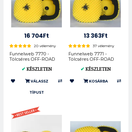
16 704Ft
13 363Ft
20 vélemény
37 vélemény
Funnelweb 7770 -
Funnelweb 7771 -
Tölcséres OFF-ROAD
Tölcséres OFF-ROAD
Légszűrő - KTM &
Légszűrő - KTM
✔
KÉSZLETEN
✔
KÉSZLETEN
Husqvarna...
Husqvarna Gas G...
VÁLASSZ
KOSÁRBA
TÍPUST