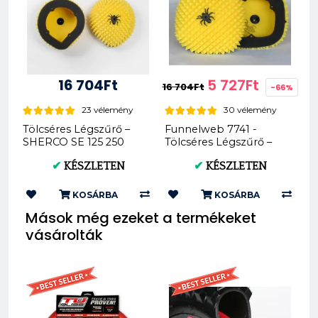
16 704Ft
5 727Ft
16 704Ft
-66%
23 vélemény
30 vélemény
Tölcséres Légszűrő –
Funnelweb 7741 -
SHERCO SE 125 250
Tölcséres Légszűrő –
300 450 2012- FWF
HONDA CRF250R
✔
KÉSZLETEN
✔
KÉSZLETEN
PRO...
2020-202...
KOSÁRBA
KOSÁRBA
Mások még ezeket a termékeket
vásárolták