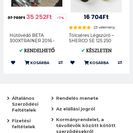
35 252Ft
16 704Ft
37 703Ft
-7%
23 vélemény
Hűtővédő BETA
Tölcséres Légszűrő –
300XTRAINER 2016 -
SHERCO SE 125 250
2018
300 450 2012- FWF
✔
RENDELHETŐ
✔
KÉSZLETEN
PRO...
KOSÁRBA
KOSÁRBA
Általános
Rendelés menete
Szerződési
Az elállási jogról
Feltételek
Kormányrendelet, a
Fizetési
távollévők között kötött
feltételek
szerződésekről