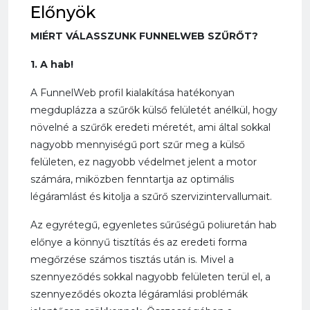
Előnyök
MIÉRT VÁLASSZUNK FUNNELWEB SZŰRŐT?
1. A hab!
A FunnelWeb profil kialakítása hatékonyan
megduplázza a szűrők külső felületét anélkül, hogy
növelné a szűrők eredeti méretét, ami által sokkal
nagyobb mennyiségű port szűr meg a külső
felületen, ez nagyobb védelmet jelent a motor
számára, miközben fenntartja az optimális
légáramlást és
kitolja a szűrő szervizintervallumait.
Az egyrétegű, egyenletes sűrűségű poliuretán hab
előnye a könnyű tisztítás és az eredeti forma
megőrzése számos tisztás után is. Mivel a
szennyeződés sokkal nagyobb felületen terül el, a
szennyeződés okozta légáramlási problémák