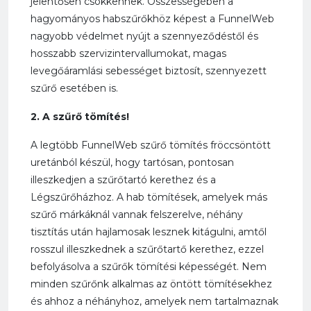
jelentősen csökkennek. Összességében a
hagyományos habszűrőkhöz képest a FunnelWeb
nagyobb védelmet nyújt a szennyeződéstől és
hosszabb szervizintervallumokat, magas
levegőáramlási sebességet biztosít, szennyezett
szűrő esetében is.
2. A szűrő tömítés!
A legtöbb FunnelWeb szűrő tömítés fröccsöntött
uretánból készül, hogy tartósan, pontosan
illeszkedjen a szűrőtartó kerethez és a
Légszűrőházhoz. A hab tömítések, amelyek más
szűrő márkáknál vannak felszerelve, néhány
tisztítás után hajlamosak lesznek kitágulni, amtől
rosszul illeszkednek a szűrőtartő kerethez, ezzel
befolyásolva a szűrők tömítési képességét. Nem
minden szűrőnk alkalmas az öntött tömítésekhez
és ahhoz a néhányhoz, amelyek nem tartalmaznak