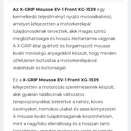
Az X-GRIP Mousse EV-1 Front XG-1539
egy
kiemelkedő teljesítményt nyújtó motoralkatrész,
amelyet kifejezetten a motorkerékpár
tulajdonosoknak terveztek, akik magas szintű
megbízhatóságra és hosszú élettartamra vágynak.
A
X-GRIP
által gyártott és forgalmazott mousse
kiváló minőségű anyagokból készült, hogy minden
útfelületen biztosítsa a motorkerékpárod
stabilitását és biztonságát.
Ez a
X-GRIP Mousse EV-1 Front XG-1539
kifejezetten a motorozás szerelmeseinek készült,
akik gyakran találkoznak változatos
terepviszonyokkal, beleértve a nehéz, köves
ösvényeket, homokos utakat és saras környezetet.
A mousse kiváló tulajdonságainak köszönhetően,
mint a nagyfokú ellenállóság és a hosszan tartó