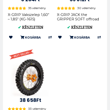
35 vélemény
30 vélemény
X-GRIP Vakszelep 1,60“
X-GRIP JACK the
– 1,85“ (XG-1615)
GRIPPER SOFT offroad
hátsó gumi 140/80-18
✔
KÉSZLETEN
✔
KÉSZLETEN
XG-2103
KOSÁRBA
KOSÁRBA
38 658Ft
33 vélemény