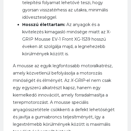
telepítési folyamat lehetővé teszi, hogy
gyorsan visszatérhess az utakra, minimális
időveszteséggel.
Hosszú élettartam:
Az anyagok és a
kivitelezés kimagasló minősége miatt az X-
GRIP Mousse EV-1 Front XG-1539 hosszú
éveken át szolgálja majd, a legnehezebb
körülmények között is.
A mousse az egyik legfontosabb motoralkatrész,
amely közvetlenül befolyásolja a motorozás
minőségét és élményét. Az
X-GRIP
-el nem csak
egy egyszerű alkatrészt kapsz, hanem egy
kiemelkedő innovációt, amely forradalmasítja a
terepmotorozást. A mousse speciális
anyagösszetétele csökkenti a defekt lehetőségét
és javítja a gumiabroncs teljesítményét, így a
legextrémebb körülmények között is maximális