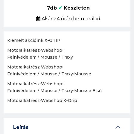
7db
✔
Készleten
Akár
24 órán belül
nálad
Kiemelt akcióink
›
X-GRIP
Motoralkatrész
›
Webshop
›
Felnivédelem / Mousse / Traxy
Motoralkatrész
›
Webshop
›
Felnivédelem / Mousse / Traxy
›
Mousse
Motoralkatrész
›
Webshop
›
Felnivédelem / Mousse / Traxy
›
Mousse
›
Első
Motoralkatrész
›
Webshop
›
X-Grip
Leírás