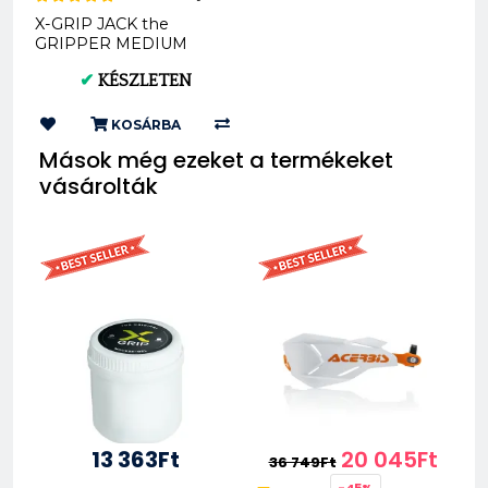
X-GRIP JACK the
GRIPPER MEDIUM
offroad hátsó gumi
✔
KÉSZLETEN
140/80-18 XG-2104
KOSÁRBA
Mások még ezeket a termékeket
vásárolták
13 363Ft
20 045Ft
36 749Ft