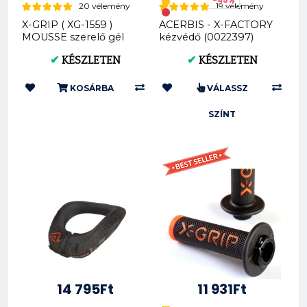
-45%
20 vélemény
19 vélemény
X-GRIP ( XG-1559 )
ACERBIS - X-FACTORY
MOUSSE szerelő gél
kézvédő (0022397)
zsír - 500ML
✔
KÉSZLETEN
✔
KÉSZLETEN
KOSÁRBA
VÁLASSZ
SZÍNT
14 795Ft
11 931Ft