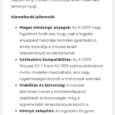
teljesítmény, minden motorozás során maximális
élményt nyújt.
Kiemelkedő jellemzők:
Magas minőségű anyagok:
Az X-GRIP nagy
figyelmet fordít arra, hogy csak a legjobb
anyagokat használja termékei gyártásához,
amely biztosítja a mousse kiváló
teljesítményét és élettartamát.
Széleskörű kompatibilitás:
Az X-GRIP
Mousse EV-1 Front XG-1539 számos különböző
motor modellen használható, ami nagy
rugalmasságot biztosít a motorosok számára.
Stabilitás és biztonság:
A mousse
jelentősen növeli a motorkerékpárod
stabilitását és biztonságát, még a
legnehezebb terepviszonyok között is.
Könnyű telepítés:
Az egyszerű és gyors