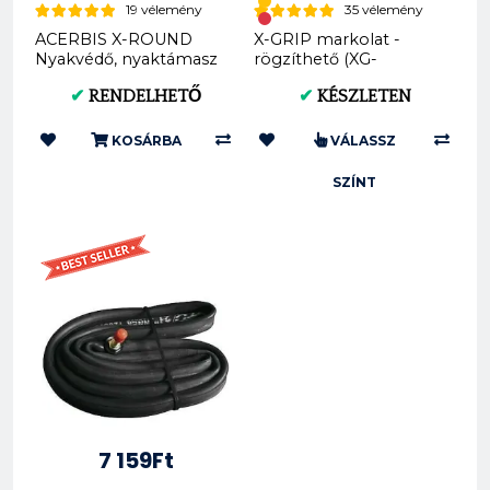
19 vélemény
35 vélemény
ACERBIS X-ROUND
X-GRIP markolat -
Nyakvédő, nyaktámasz
rögzíthető (XG-
- felnőtt (AC
BRAAAAP)
✔
RENDELHETŐ
✔
KÉSZLETEN
0023930.323)
KOSÁRBA
VÁLASSZ
SZÍNT
7 159Ft