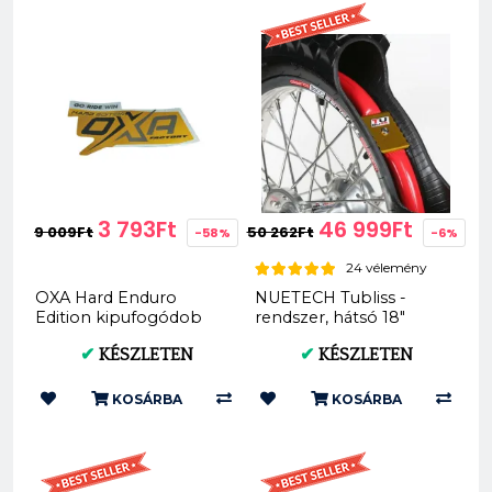
3 793Ft
46 999Ft
9 009Ft
50 262Ft
-58%
-6%
24 vélemény
OXA Hard Enduro
NUETECH Tubliss -
Edition kipufogódob
rendszer, hátsó 18"
matrica 40914 /
(x1.85-2.15 Gen2)
✔
KÉSZLETEN
✔
KÉSZLETEN
0040914
KOSÁRBA
KOSÁRBA