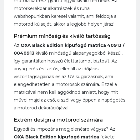
motoralkatrész gyártó egyik kiváló terméke. Ha
motorkerékpár alkatrészek és ruha
webshopunkban keresel valamit, ami feldobja a
motorod külsejét, akkor a legjobb helyen jársz!
Prémium minőség és kiváló tartósság
Az
OXA Black Edition kipufogó matrica 40913 /
0040913
kiváló minőségű alapanyagokból készül,
így garantáltan hosszú élettartamot biztosít. Az
anyag erős és tartós, ellenáll az időjárás
viszontagságainak és az UV sugárzásnak, ami
elengedhetetlen a motorosok számára. Ezzel a
matricával nem kell aggódnod amiatt, hogy mit
művel majd az eső, a szél vagy éppen a napégetés
a motorod dekorációjával.
Extrém design a motorod számára
Egyedi és impozáns megjelenésre vágysz? Az
OXA Black Edition kipufogó matrica
fekete