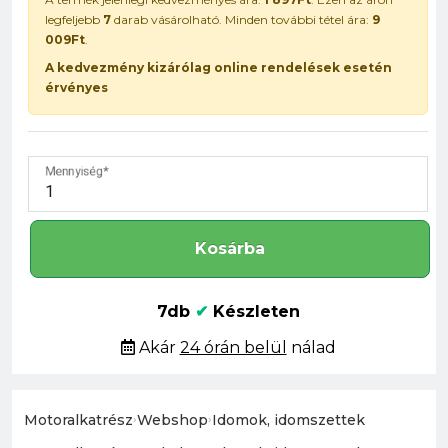
legfeljebb
7
darab vásárolható. Minden további tétel ára:
9
009Ft
.
A kedvezmény kizárólag online rendelések esetén
érvényes
Mennyiség
Kosárba
7db
✔
Készleten
Akár
24 órán belül
nálad
Motoralkatrész
›
Webshop
›
Idomok, idomszettek