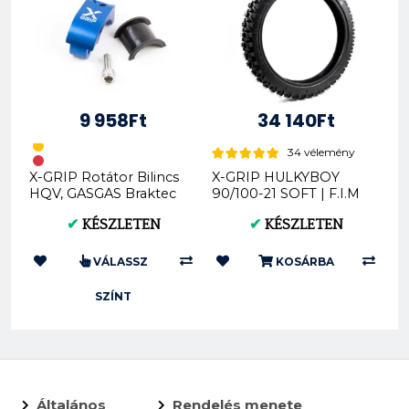
9 958Ft
34 140Ft
34 vélemény
X-GRIP Rotátor Bilincs
X-GRIP HULKYBOY
HQV, GASGAS Braktec
90/100-21 SOFT | F.I.M
XG-2626-00
XG-2534
✔
KÉSZLETEN
✔
KÉSZLETEN
VÁLASSZ
KOSÁRBA
SZÍNT
Általános
Rendelés menete