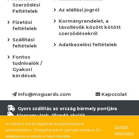
Szerződési
Az elállási jogról
Feltételek
Kormányrendelet, a
Fizetési
távollévők között kötött
feltételek
szerződésekről
Szállítási
Adatkezelési feltételek
feltételek
Fontos
tudnivalók /
Gyakori
kérdések
info@mxguards.com
Kapcsolat
Gyors szállítás az ország bármely pontjára
Alacsony árak, állandó akciók
Több, mint 10.000 termék
A cookie-k (sütik) segítenek szolgáltatásaink
További
6.500 termék raktáron
biztosításában. Szolgáltatásaink igénybe vételével Ön
információ
8.000 elégedett ügyfél
beleegyezik a cookie-k használatába.