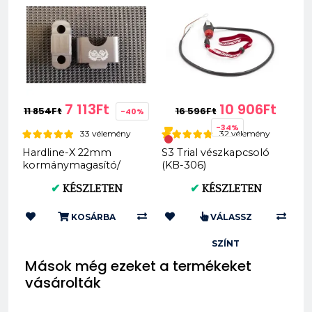
7 113Ft
10 906Ft
11 854Ft
16 596Ft
-40%
-34%
33 vélemény
32 vélemény
Hardline-X 22mm
S3 Trial vészkapcsoló
kormánymagasító/
(KB-306)
emelés 20/30mm
✔
KÉSZLETEN
✔
KÉSZLETEN
KOSÁRBA
VÁLASSZ
SZÍNT
Mások még ezeket a termékeket
vásárolták