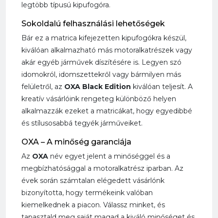
legtöbb típusú kipufogóra.
Sokoldalú felhasználási lehetőségek
Bár ez a matrica kifejezetten kipufogókra készül,
kiválóan alkalmazható más motoralkatrészek vagy
akár egyéb járművek díszítésére is. Legyen szó
idomokról, idomszettekről vagy bármilyen más
felületről, az
OXA Black Edition
kiválóan teljesít. A
kreatív vásárlóink rengeteg különböző helyen
alkalmazzák ezeket a matricákat, hogy egyedibbé
és stílusosabbá tegyék járműveiket.
OXA – A minőség garanciája
Az
OXA
név egyet jelent a minőséggel és a
megbízhatósággal a motoralkatrész iparban. Az
évek során számtalan elégedett vásárlónk
bizonyította, hogy termékeink valóban
kiemelkednek a piacon. Válassz minket, és
tapasztald meg saját magad a kiváló minőséget és