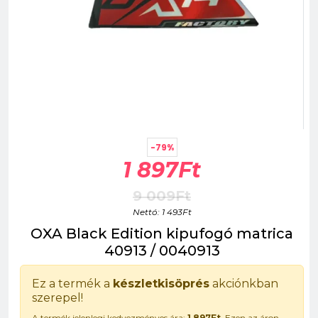
-79%
1 897Ft
9 009Ft
Nettó: 1 493Ft
OXA Black Edition kipufogó matrica
40913 / 0040913
Ez a termék a
készletkisöprés
akciónkban
szerepel!
A termék jelenlegi kedvezményes ára:
1 897Ft
. Ezen az áron