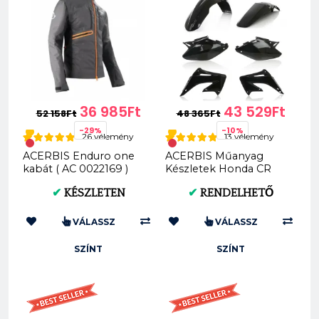
36 985Ft
43 529Ft
52 158Ft
48 365Ft
-29%
-10%
26 vélemény
13 vélemény
ACERBIS Enduro one
ACERBIS Műanyag
kabát ( AC 0022169 )
Készletek Honda CR
125R/250R 04-07
✔
KÉSZLETEN
✔
RENDELHETŐ
(Fekete * Standard) AC
0007...
VÁLASSZ
VÁLASSZ
SZÍNT
SZÍNT