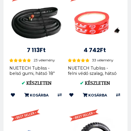
7 113Ft
4 742Ft
23 vélemény
33 vélemény
NUETECH Tubliss -
NUETECH Tubliss -
belső gumi, hátsó 18"
felni védő szalag, hátsó
(TU18 - Gen2)
- RT27 mm ( TU18 -
✔
KÉSZLETEN
✔
KÉSZLETEN
TU...
KOSÁRBA
KOSÁRBA