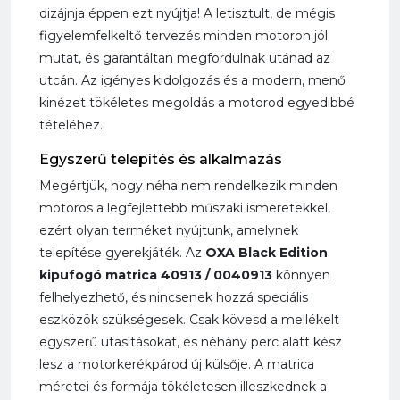
dizájnja éppen ezt nyújtja! A letisztult, de mégis
figyelemfelkeltő tervezés minden motoron jól
mutat, és garantáltan megfordulnak utánad az
utcán. Az igényes kidolgozás és a modern, menő
kinézet tökéletes megoldás a motorod egyedibbé
tételéhez.
Egyszerű telepítés és alkalmazás
Megértjük, hogy néha nem rendelkezik minden
motoros a legfejlettebb műszaki ismeretekkel,
ezért olyan terméket nyújtunk, amelynek
telepítése gyerekjáték. Az
OXA Black Edition
kipufogó matrica 40913 / 0040913
könnyen
felhelyezhető, és nincsenek hozzá speciális
eszközök szükségesek. Csak kövesd a mellékelt
egyszerű utasításokat, és néhány perc alatt kész
lesz a motorkerékpárod új külsője. A matrica
méretei és formája tökéletesen illeszkednek a