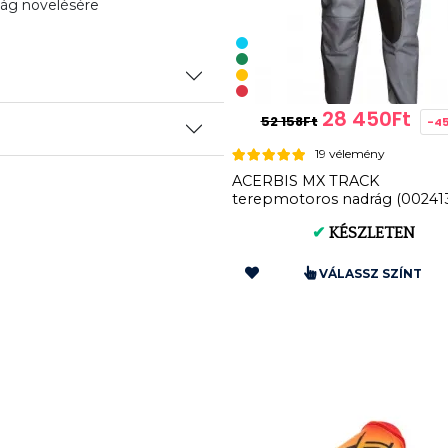
ság növelésére
28 450Ft
52 158Ft
-4
19 vélemény
ACERBIS MX TRACK
terepmotoros nadrág (00241
✔
KÉSZLETEN
VÁLASSZ SZÍNT