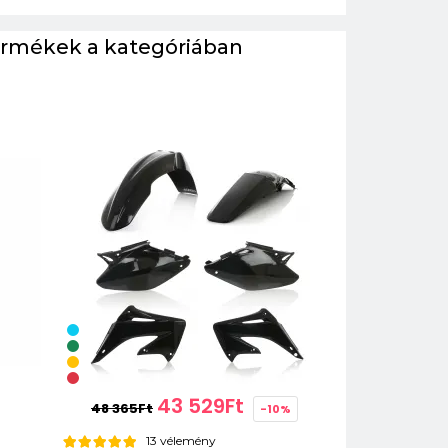
ermékek a kategóriában
43 529Ft
48 365Ft
-10%
13 vélemény