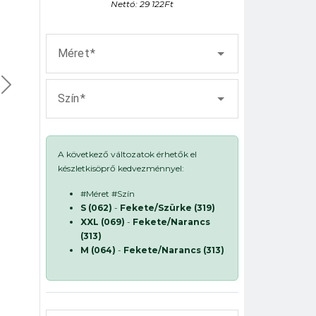
Nettó: 29 122Ft
Méret
Szín
A következő változatok érhetők el
készletkisöprő kedvezménnyel:
#Méret #Szín
S (062)
-
Fekete/Szürke (319)
XXL (069)
-
Fekete/Narancs
(313)
M (064)
-
Fekete/Narancs (313)