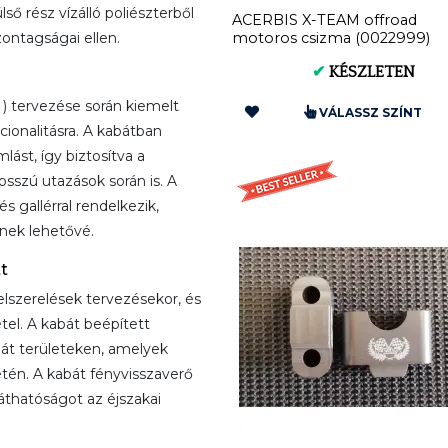
ső rész vízálló poliészterből
ACERBIS X-TEAM offroad
zontagságai ellen.
motoros csizma (0022999)
✔
KÉSZLETEN
 tervezése során kiemelt
VÁLASSZ SZÍNT
cionalitásra. A kabátban
lást, így biztosítva a
sszú utazások során is. A
s gallérral rendelkezik,
nek lehetővé.
t
elszerelések tervezésekor, és
tel. A kabát beépített
 hát területeken, amelyek
etén. A kabát fényvisszaverő
láthatóságot az éjszakai