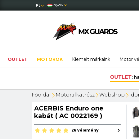
Nyelv
Ft
OUTLET
MOTOROK
Kiemelt márkáink
Motor v
Főoldal
Motoralkatrész
Webshop
Ido
ACERBIS Enduro one
kabát ( AC 0022169 )
26 vélemény