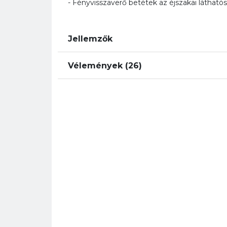
- Fényvisszaverő betétek az éjszakai látható
Jellemzők
Vélemények (26)