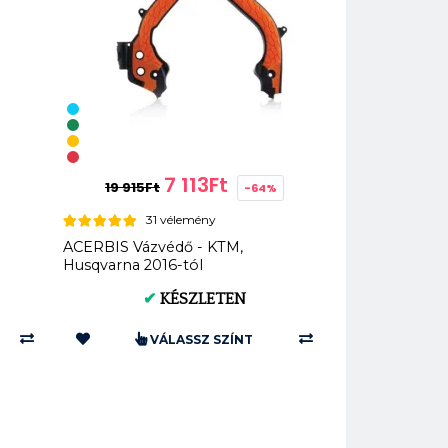
7 113Ft
19 915Ft
-64%
31 vélemény
ACERBIS Vázvédő - KTM,
Husqvarna 2016-tól
✔
KÉSZLETEN
VÁLASSZ SZÍNT