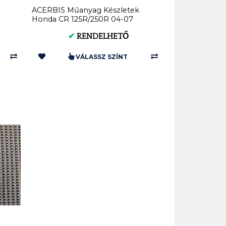
ACERBIS Műanyag Készletek
Honda CR 125R/250R 04-07
(Fekete * Standard) AC 0007...
✔
RENDELHETŐ
VÁLASSZ SZÍNT