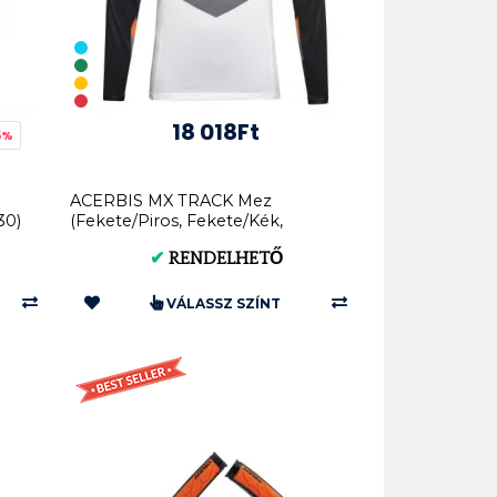
18 018Ft
5%
ACERBIS MX TRACK Mez
30)
(Fekete/Piros, Fekete/Kék,
Fekete/Szürke, Fekete/Nar...
✔
RENDELHETŐ
VÁLASSZ SZÍNT