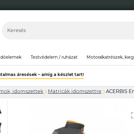
édőelemek
Testvédelem / ruházat
Motoralkatrészek, kieg
30.000 Ft felett ingyenes szállítás Magyarország területén*.
mok, idomszettek
Matricák idomszettre
ACERBIS En