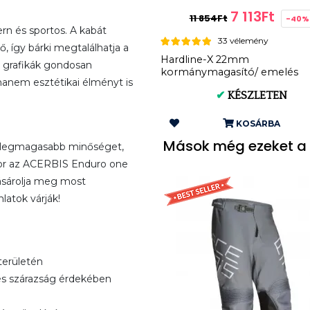
7 113Ft
11 854Ft
-40%
n és sportos. A kabát
33 vélemény
 így bárki megtalálhatja a
Hardline-X 22mm
 grafikák gondosan
kormánymagasító/ emelés
 hanem esztétikai élményt is
20/30mm
✔
KÉSZLETEN
KOSÁRBA
Mások még ezeket a 
a legmagasabb minőséget,
kkor az ACERBIS Enduro one
Vásárolja meg most
latok várják!
 területén
 és szárazság érdekében