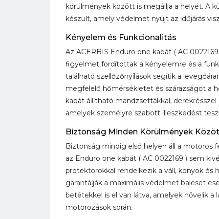
körülmények között is megállja a helyét. A kül
készült, amely védelmet nyújt az időjárás vis
Kényelem és Funkcionalitás
Az ACERBIS Enduro one kabát ( AC 0022169 )
figyelmet fordítottak a kényelemre és a funk
található szellőzőnyílások segítik a levegőáram
megfelelő hőmérsékletet és szárazságot a ho
kabát állítható mandzsettákkal, derékrésszel é
amelyek személyre szabott illeszkedést tesz
Biztonság Minden Körülmények Közöt
Biztonság mindig első helyen áll a motoros f
az Enduro one kabát ( AC 0022169 ) sem kivé
protektorokkal rendelkezik a váll, könyök és
garantálják a maximális védelmet baleset es
betétekkel is el van látva, amelyek növelik a 
motorozások során.