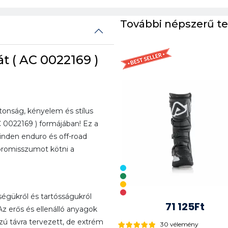
További népszerű t
 ( AC 0022169 )
tonság, kényelem és stílus
 0022169 ) formájában! Ez a
inden enduro és off-road
promisszumot kötni a
égükről és tartósságukról
71 125Ft
Az erős és ellenálló anyagok
zú távra tervezett, de extrém
30 vélemény