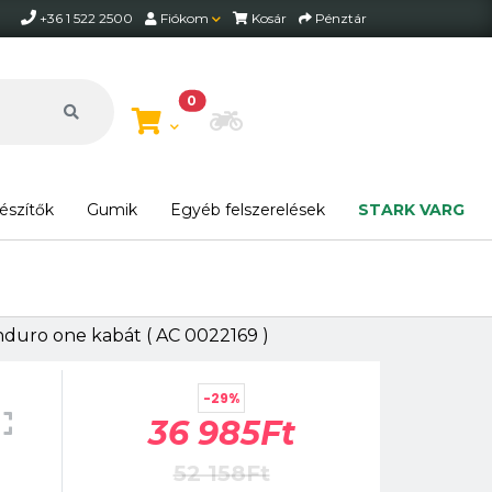
+36 1 522 2500
Fiókom
Kosár
Pénztár
0
Motor beállítása
észítők
Gumik
Egyéb felszerelések
STARK VARG
duro one kabát ( AC 0022169 )
-29%
36 985Ft
52 158Ft