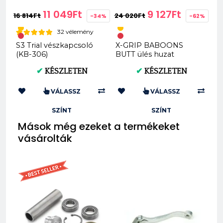
11 049Ft
9 127Ft
16 814Ft
24 020Ft
-34%
-62%
32 vélemény
S3 Trial vészkapcsoló
X-GRIP BABOONS
(KB-306)
BUTT ülés huzat
Husqvarna TE FE 2017–
✔
KÉSZLETEN
✔
KÉSZLETEN
2019 TC FC 2016...
VÁLASSZ
VÁLASSZ
SZÍNT
SZÍNT
Mások még ezeket a termékeket
vásárolták