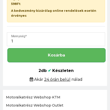
598Ft
.
A kedvezmény kizárólag online rendelések esetén
érvényes
Mennyiség
Kosárba
2db
✔
Készleten
Akár
24 órán belül
nálad
Motoralkatrész
›
Webshop
›
KTM
Motoralkatrész
›
Webshop
›
Outlet