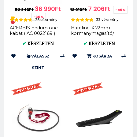
36 990Ft
7 206Ft
52 843Ft
12 010Ft
-40%
-30%
26 vélemény
33 vélemény
ACERBIS Enduro one
Hardline-X 22mm
kabát ( AC 0022169 )
kormánymagasító/
emelés 20/30mm
✔
KÉSZLETEN
✔
KÉSZLETEN
VÁLASSZ
KOSÁRBA
SZÍNT