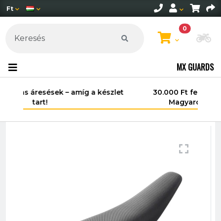
Ft
0
Mo
MX GUARDS
30.000 Ft felett ingyenes szállítás
Magyarország területén*.