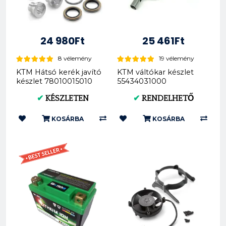
24 980Ft
25 461Ft
8 vélemény
19 vélemény
KTM Hátsó kerék javító
KTM váltókar készlet
készlet 78010015010
55434031000
✔
KÉSZLETEN
✔
RENDELHETŐ
KOSÁRBA
KOSÁRBA