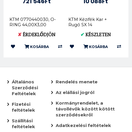
721 546Ft
10 088Ft
KTM 0770440030, O-
KTM Kézifék Kar +
RING 44,00X3,00
Rugó SX 14
VITON, KTM, KTM
77713002000
✘
ÉRDEKLŐDJÖN
✔
KÉSZLETEN
PowerParts
KOSÁRBA
KOSÁRBA
Általános
Rendelés menete
Szerződési
Az elállási jogról
Feltételek
Kormányrendelet, a
Fizetési
távollévők között kötött
feltételek
szerződésekről
Szállítási
Adatkezelési feltételek
feltételek