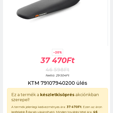
-20%
37 470Ft
46 598Ft
Nettó: 29 504Ft
KTM 79107940200 ülés
Ez a termék a
készletkisöprés
akciónkban
szerepel!
A termék jelenlegi kedvezményes ára:
37 470Ft
. Ezen az áron
legfeljebb
1
darab vásárolható. Minden további tétel ára:
46