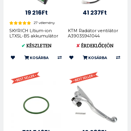
19 216Ft
41 237Ft
27 vélemény
SKYRICH Lítium-ion
KTM Radiátor ventilátor
LTX5L-BS akkumulátor
A39035941044
karbantartásmentes
✔
KÉSZLETEN
✘
ÉRDEKLŐDJÖN
HJTX5...
KOSÁRBA
KOSÁRBA