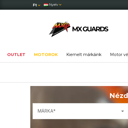
Nyelv
Ft
OUTLET
MOTOROK
Kiemelt márkáink
Motor v
Nézd
arrow_drop_down
MÁRKA