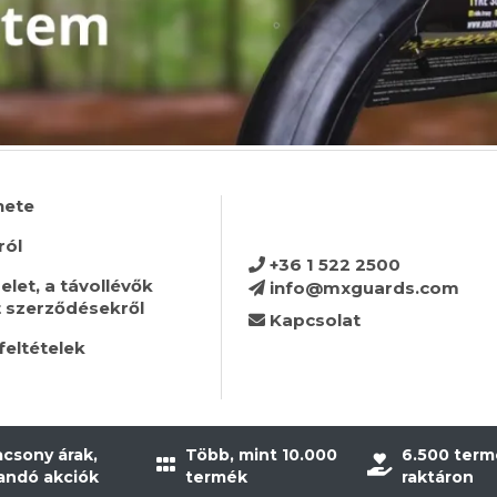
nete
ról
+36 1 522 2500
let, a távollévők
info@mxguards.com
t szerződésekről
Kapcsolat
feltételek
acsony árak,
Több, mint 10.000
6.500 term
landó akciók
termék
raktáron