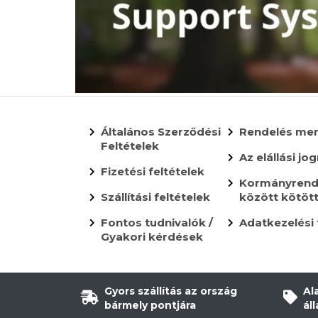
Általános Szerződési
Rendelés me
Feltételek
Az elállási jog
Fizetési feltételek
Kormányrende
Szállítási feltételek
között kötöt
Fontos tudnivalók /
Adatkezelési 
Gyakori kérdések
Gyors szállítás az ország
Al
bármely pontjára
ál