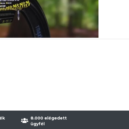
ék
8.000 elégedett
ügyfél