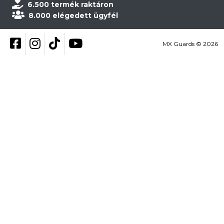
6.500 termék raktáron
8.000 elégedett ügyfél
Kövess be Facebookon
Kövess be Instagramon
Kövess be TikTokon
YouTube
MX Guards © 2026