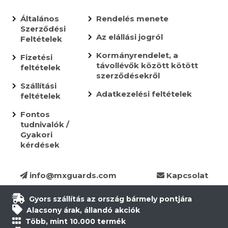
Általános
Rendelés menete
Szerződési
Az elállási jogról
Feltételek
Kormányrendelet, a
Fizetési
távollévők között kötött
feltételek
szerződésekről
Szállítási
Adatkezelési feltételek
feltételek
Fontos
tudnivalók /
Gyakori
kérdések
info@mxguards.com
Kapcsolat
Gyors szállítás az ország bármely pontjára
Alacsony árak, állandó akciók
Több, mint 10.000 termék