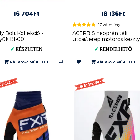
16 704Ft
18 136Ft
17 vélemény
ly Bolt Kollekció -
ACERBIS neoprén téli
yűk BI-001
utcai/terep motoros keszt
(0017790)
✔
KÉSZLETEN
✔
RENDELHETŐ
VÁLASSZ MÉRETET
VÁLASSZ MÉRETET