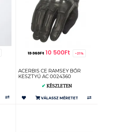
10 500Ft
13 363Ft
-21%
ACERBIS CE RAMSEY BŐR
KESZTYŰ AC 0024360
✔
KÉSZLETEN
VÁLASSZ MÉRETET