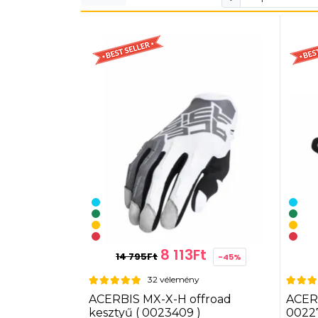
8 113Ft
14 795Ft
-45%
32 vélemény
ACERBIS MX-X-H offroad
ACERB
kesztyű ( 0023409 )
00227