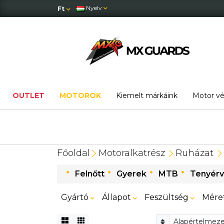
Nyelv
Ft
OUTLET
MOTOROK
Kiemelt márkáink
Motor v
Főoldal
Motoralkatrész
Ruházat
Felnőtt
Gyerek
MTB
Tenyér
Gyártó
Állapot
Feszültség
Mére