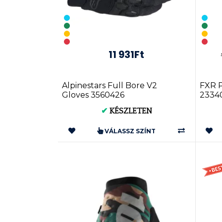
11 931Ft
Alpinestars Full Bore V2
FXR 
Gloves 3560426
2334
✔
KÉSZLETEN
VÁLASSZ SZÍNT