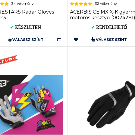
34 vélemény
32 vélemény
NESTARS Radar Gloves
ACERBIS CE MX X-K gyer
823
motoros kesztyű (0024281
✔
KÉSZLETEN
✔
RENDELHETŐ
VÁLASSZ SZÍNT
VÁLASSZ SZÍNT