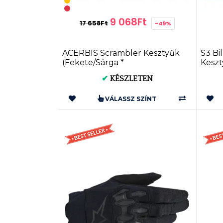
9 068Ft
17 658Ft
-49%
ACERBIS Scrambler Kesztyűk
S3 Bil
(Fekete/Sárga *
Keszt
Fekete/Szürke) (XS * S * M * L...
✔
KÉSZLETEN
VÁLASSZ SZÍNT