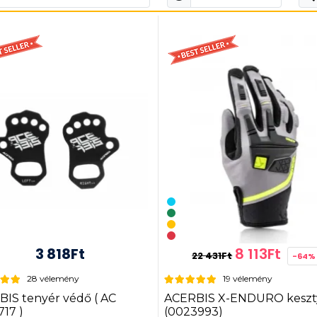
3 818Ft
8 113Ft
22 431Ft
-64%
28 vélemény
19 vélemény
IS tenyér védő ( AC
ACERBIS X-ENDURO keszt
17 )
(0023993)