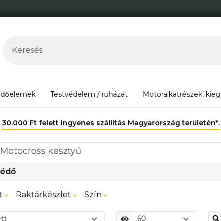
édőelemek
Testvédelem / ruházat
Motoralkatrészek, kieg
30.000 Ft felett ingyenes szállítás Magyarország területén*.
Motocross kesztyű
védő
t
Raktárkészlet
Szín