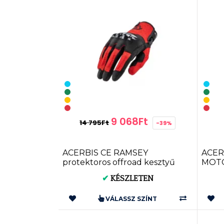
9 068Ft
14 795Ft
-39%
ACERBIS CE RAMSEY
ACER
protektoros offroad kesztyű
MOTO
(0023478)
0024
✔
KÉSZLETEN
VÁLASSZ SZÍNT