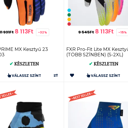
8 113Ft
8 113Ft
11 931Ft
9 545Ft
-32%
-15%
PRIME MX Kesztyű 23
FXR Pro-Fit Lite MX Keszty
03
(TÖBB SZÍNBEN) (S-2XL)
223376
✔
KÉSZLETEN
✔
KÉSZLETEN
VÁLASSZ SZÍNT
VÁLASSZ SZÍNT