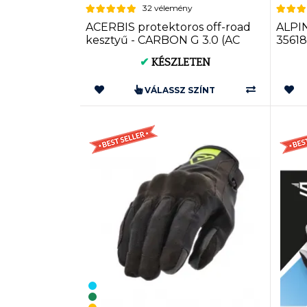
32 vélemény
ACERBIS protektoros off-road
ALPI
kesztyű - CARBON G 3.0 (AC
3561
0022214)
✔
KÉSZLETEN
VÁLASSZ SZÍNT