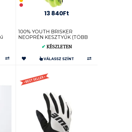
13 840Ft
100% YOUTH BRISKER
yű
NEOPRÉN KESZTYŰK (TÖBB
SZÍNBEN) 10004-0000
✔
KÉSZLETEN
VÁLASSZ SZÍNT