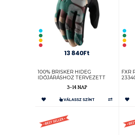
13 840Ft
100% BRISKER HIDEG
FXR 
IDŐJÁRÁSHOZ TERVEZETT
2334
KESZTYŰ (TÖBB SZÍN...
3-14 NAP
VÁLASSZ SZÍNT