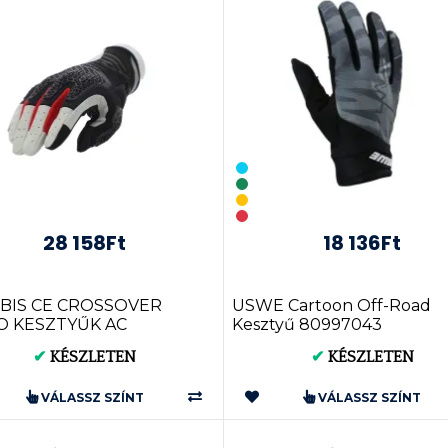
28 158Ft
18 136Ft
BIS CE CROSSOVER
USWE Cartoon Off-Road
 KESZTYŰK AC
Kesztyű 80997043
868
✔
KÉSZLETEN
✔
KÉSZLETEN
VÁLASSZ SZÍNT
VÁLASSZ SZÍNT