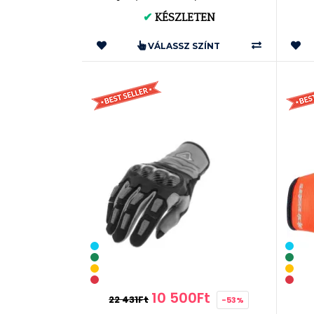
✔
KÉSZLETEN
VÁLASSZ SZÍNT
10 500Ft
22 431Ft
-53%