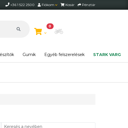
+36 1 522 2500
Fiókom
Kosár
Pénztár
0
Motor beállítása
észítők
Gumik
Egyéb felszerelések
STARK VARG