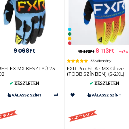
9 068Ft
8 113Ft
15 272Ft
-47%
35 vélemény
REFLEX MX KESZTYŰ 23
FXR Pro-Fit Air MX Glove
02
(TÖBB SZÍNBEN) (S-2XL)
223375
✔
KÉSZLETEN
✔
KÉSZLETEN
VÁLASSZ SZÍNT
VÁLASSZ SZÍNT