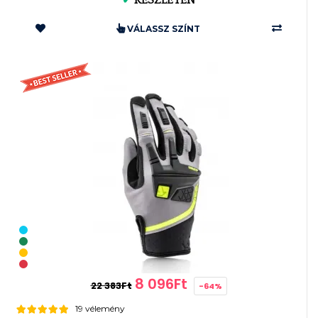
✔
KÉSZLETEN
VÁLASSZ SZÍNT
8 096Ft
22 383Ft
-64%
19 vélemény