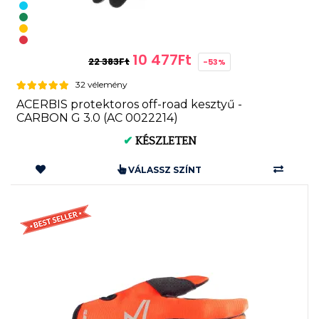
10 477Ft
22 383Ft
-53%
32 vélemény
ACERBIS protektoros off-road kesztyű -
CARBON G 3.0 (AC 0022214)
✔
KÉSZLETEN
VÁLASSZ SZÍNT