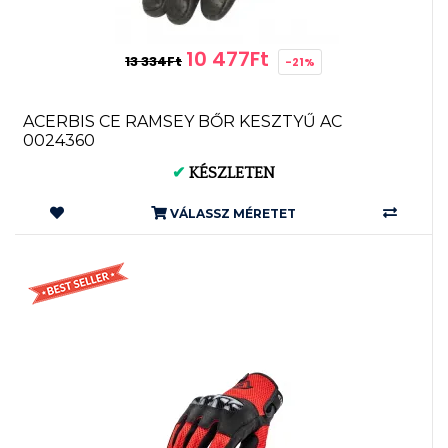
10 477Ft
13 334Ft
-21%
ACERBIS CE RAMSEY BŐR KESZTYŰ AC
0024360
✔
KÉSZLETEN
VÁLASSZ MÉRETET