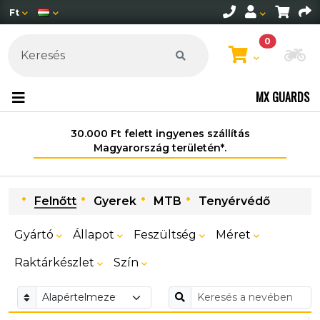
Ft
0
Mo
MX GUARDS
30.000 Ft felett ingyenes szállítás
Magyarország területén*.
Felnőtt
Gyerek
MTB
Tenyérvédő
Gyártó
Állapot
Feszültség
Méret
Raktárkészlet
Szín