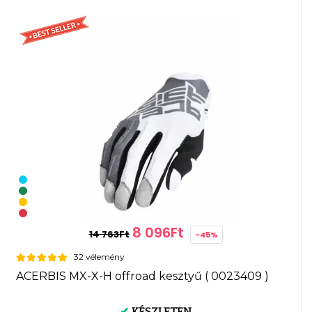
8 096Ft
14 763Ft
-45%
32 vélemény
ACERBIS MX-X-H offroad kesztyű ( 0023409 )