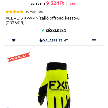
9 524Ft
20 478Ft
-53%
30 vélemény
ACERBIS X-WP vízálló offroad kesztyű
(0023419)
✔
KÉSZLETEN
VÁLASSZ SZÍNT