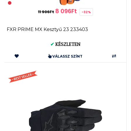
8 096Ft
11 906Ft
-32%
FXR PRIME MX Kesztyű 23 233403
✔
KÉSZLETEN
VÁLASSZ SZÍNT