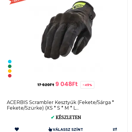
9 048Ft
17 620Ft
-49%
ACERBIS Scrambler Kesztyűk (Fekete/Sárga *
Fekete/Szürke) (XS * S * M * L...
✔
KÉSZLETEN
VÁLASSZ SZÍNT