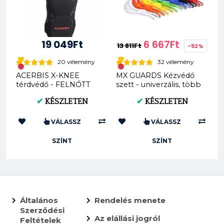
19 049Ft
6 667Ft
13 811Ft
-52%
20 vélemény
32 vélemény
ACERBIS X-KNEE
MX GUARDS Kézvédő
térdvédő - FELNŐTT
szett - univerzális, több
(AC 0023454.323)
szín - 2...
✔
KÉSZLETEN
✔
KÉSZLETEN
VÁLASSZ
VÁLASSZ
SZÍNT
SZÍNT
Általános
Rendelés menete
Szerződési
Az elállási jogról
Feltételek