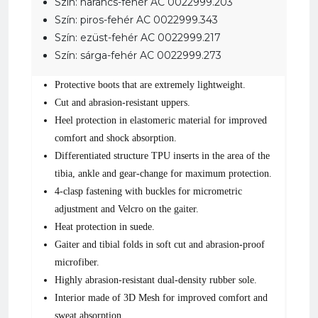
Szín: narancs-fehér AC 0022999.203
Szín: piros-fehér AC 0022999.343
Szín: ezüst-fehér AC 0022999.217
Szín: sárga-fehér AC 0022999.273
Protective boots that are extremely lightweight.
Cut and abrasion-resistant uppers.
Heel protection in elastomeric material for improved
comfort and shock absorption.
Differentiated structure TPU inserts in the area of the
tibia, ankle and gear-change for maximum protection.
4-clasp fastening with buckles for micrometric
adjustment and Velcro on the gaiter.
Heat protection in suede.
Gaiter and tibial folds in soft cut and abrasion-proof
microfiber.
Highly abrasion-resistant dual-density rubber sole.
Interior made of 3D Mesh for improved comfort and
sweat absorption.