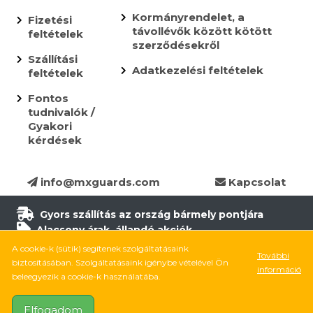
Kormányrendelet, a
Fizetési
távollévők között kötött
feltételek
szerződésekről
Szállítási
Adatkezelési feltételek
feltételek
Fontos
tudnivalók /
Gyakori
kérdések
info@mxguards.com
Kapcsolat
Gyors szállítás az ország bármely pontjára
Alacsony árak, állandó akciók
Több, mint 10.000 termék
A cookie-k (sütik) segítenek szolgáltatásaink
További
6.500 termék raktáron
biztosításában. Szolgáltatásaink igénybe vételével Ön
információ
8.000 elégedett ügyfél
beleegyezik a cookie-k használatába.
Elfogadom
Kövess be Facebookon
Kövess be Instagramon
Kövess be TikTokon
YouTube