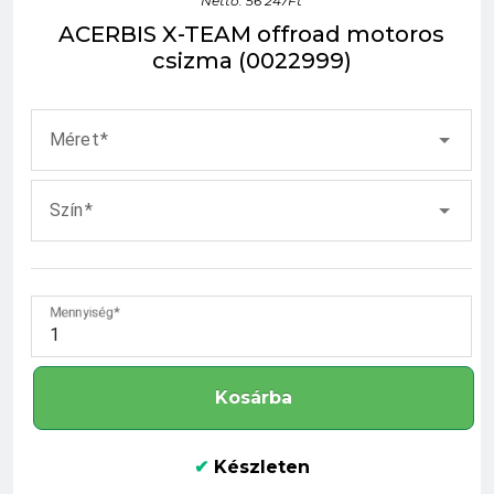
Nettó: 56 247Ft
ACERBIS X-TEAM offroad motoros
csizma (0022999)
Méret
Szín
Mennyiség
Kosárba
✔
Készleten