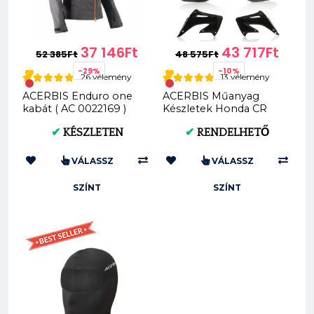
37 146Ft
43 717Ft
52 385Ft
48 575Ft
-29%
-10%
26 vélemény
13 vélemény
ACERBIS Enduro one
ACERBIS Műanyag
kabát ( AC 0022169 )
Készletek Honda CR
125R/250R 04-07
✔
KÉSZLETEN
✔
RENDELHETŐ
(Fekete * Standard) AC
0007...
VÁLASSZ
VÁLASSZ
SZÍNT
SZÍNT