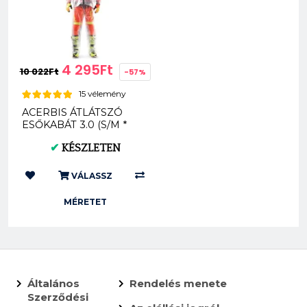
4 295Ft
10 022Ft
-57%
15 vélemény
ACERBIS ÁTLÁTSZÓ
ESŐKABÁT 3.0 (S/M *
L/XL * XXL * XXXL) A...
✔
KÉSZLETEN
VÁLASSZ
MÉRETET
Általános
Rendelés menete
Szerződési