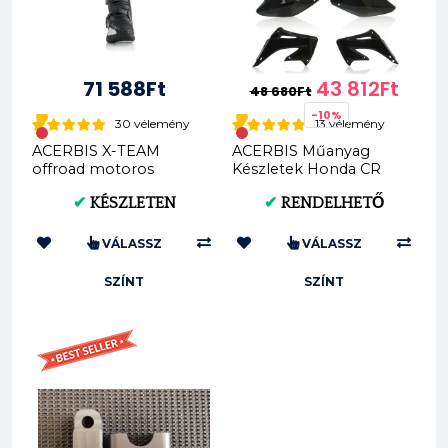
71 588Ft
43 812Ft
48 680Ft
-10%
30 vélemény
13 vélemény
ACERBIS X-TEAM
ACERBIS Műanyag
offroad motoros
Készletek Honda CR
csizma (0022999)
125R/250R 04-07
✔
KÉSZLETEN
✔
RENDELHETŐ
(Fekete * Standard) AC
0007...
VÁLASSZ
VÁLASSZ
SZÍNT
SZÍNT