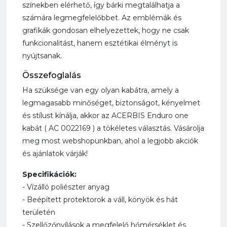
színekben elérhető, így bárki megtalálhatja a
számára legmegfelelőbbet. Az emblémák és
grafikák gondosan elhelyezettek, hogy ne csak
funkcionalitást, hanem esztétikai élményt is
nyújtsanak.
Összefoglalás
Ha szüksége van egy olyan kabátra, amely a
legmagasabb minőséget, biztonságot, kényelmet
és stílust kínálja, akkor az ACERBIS Enduro one
kabát ( AC 0022169 ) a tökéletes választás. Vásárolja
meg most webshopunkban, ahol a legjobb akciók
és ajánlatok várják!
Specifikációk:
- Vízálló poliészter anyag
- Beépített protektorok a váll, könyök és hát
területén
- Szellőzőnyílások a megfelelő hőmérséklet és