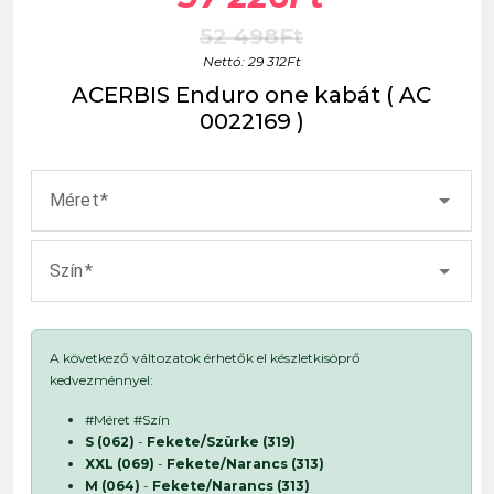
52 498Ft
Nettó: 29 312Ft
ACERBIS Enduro one kabát ( AC
0022169 )
Méret
Szín
A következő változatok érhetők el készletkisöprő
kedvezménnyel:
#Méret #Szín
S (062)
-
Fekete/Szürke (319)
XXL (069)
-
Fekete/Narancs (313)
M (064)
-
Fekete/Narancs (313)