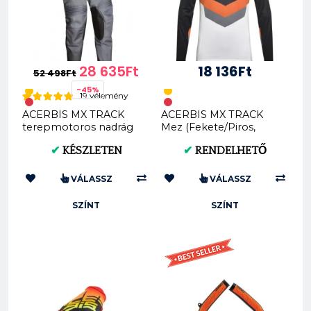
28 635Ft
18 136Ft
52 498Ft
-45%
19 vélemény
ACERBIS MX TRACK
ACERBIS MX TRACK
terepmotoros nadrág
Mez (Fekete/Piros,
(0024130)
Fekete/Kék,
✔
KÉSZLETEN
✔
RENDELHETŐ
Fekete/Szürke,
Fekete/Nar...
VÁLASSZ
VÁLASSZ
SZÍNT
SZÍNT