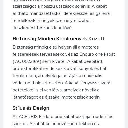
szárazságot a hosszú utazások során is. A kabát
állítható mandzsettákkal, derékrésszel és gallérral
rendelkezik, amelyek személyre szabott
illeszkedést tesznek lehetővé.
Biztonság Minden Körülmények Között
Biztonság mindig első helyen áll a motoros
felszerelések tervezésekor, és az Enduro one kabát
( AC 0022169 ) sem kivétel. A kabát beépített
protektorokkal rendelkezik a váll, könyök és hát
területeken, amelyek garantálják a maximális
védelmet baleset esetén. A kabát fényvisszaverő
betétekkel is el van látva, amelyek növelik a
láthatóságot az éjszakai motorozások során.
Stílus és Design
Az ACERBIS Enduro one kabát dizájnja modern és
sportos. A kabát különböző méretekben és