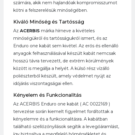
számára, akik nem hajlandóak kompromisszumot
kötni a felszerelésük minőségében.
Kiváló Minőség és Tartósság
Az
ACERBIS
márka hírneve a kivételes
minőségükről és tartósságukról ismert, és az
Enduro one kabát sem kivétel. Az erős és ellenálló
anyagok felhasználásával készült kabát nemcsak
hosszú távra tervezett, de extrém körülmények
között is megállja a helyét. A külső rész vízálló
poliészterből készült, amely védelmet nyújt az
időjárás viszontagságai ellen.
Kényelem és Funkcionalitás
Az ACERBIS Enduro one kabát ( AC 0022169 )
tervezése során kiemelt figyelmet fordítottak a
kényelemre és a funkcionalitásra. A kabátban
található szellőzőnyílások segítik a levegőáramlást,
így biztosítva a megfelelő hőmérsékletet és