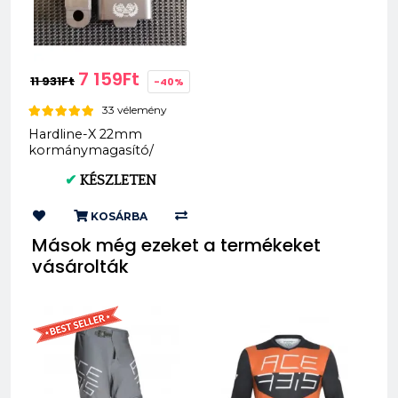
7 159Ft
11 931Ft
-40%
33 vélemény
Hardline-X 22mm
kormánymagasító/
emelés 20/30mm
✔
KÉSZLETEN
KOSÁRBA
Mások még ezeket a termékeket
vásárolták