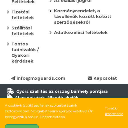
Az elállási jogról
Feltételek
Kormányrendelet, a
Fizetési
távollévők között kötött
feltételek
szerződésekről
Szállítási
Adatkezelési feltételek
feltételek
Fontos
tudnivalók /
Gyakori
kérdések
info@mxguards.com
Kapcsolat
Gyors szállítás az ország bármely pontjára
Alacsony árak, állandó akciók
Több, mint 10.000 termék
A cookie-k (sütik) segítenek szolgáltatásaink
További
6.500 termék raktáron
biztosításában. Szolgáltatásaink igénybe vételével Ön
információ
8.000 elégedett ügyfél
beleegyezik a cookie-k használatába.