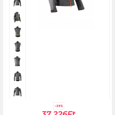
-29%
37 226Ft