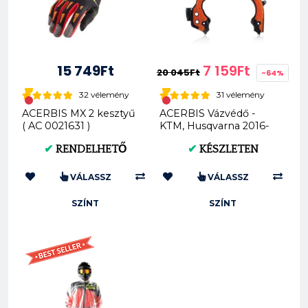
15 749Ft
7 159Ft
20 045Ft
-64%
32 vélemény
31 vélemény
ACERBIS MX 2 kesztyű
ACERBIS Vázvédő -
( AC 0021631 )
KTM, Husqvarna 2016-
tól
✔
RENDELHETŐ
✔
KÉSZLETEN
VÁLASSZ
VÁLASSZ
SZÍNT
SZÍNT