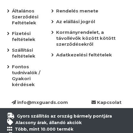
Általános
Rendelés menete
Szerződési
Az elállási jogról
Feltételek
Kormányrendelet, a
Fizetési
távollévők között kötött
feltételek
szerződésekről
Szállítási
Adatkezelési feltételek
feltételek
Fontos
tudnivalók /
Gyakori
kérdések
info@mxguards.com
Kapcsolat
Gyors szállítás az ország bármely pontjára
Alacsony árak, állandó akciók
Több, mint 10.000 termék