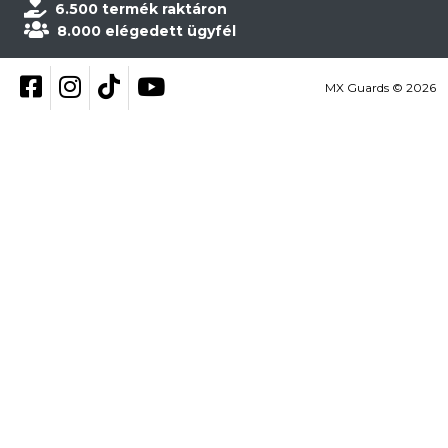
6.500 termék raktáron
8.000 elégedett ügyfél
Kövess be Facebookon
Kövess be Instagramon
Kövess be TikTokon
YouTube
MX Guards © 2026