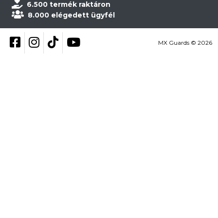
6.500 termék raktáron
8.000 elégedett ügyfél
Kövess be Facebookon
Kövess be Instagramon
Kövess be TikTokon
YouTube
MX Guards © 2026