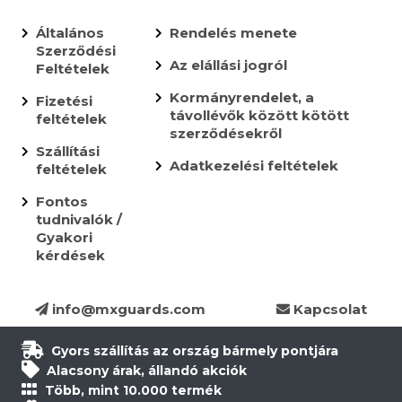
Általános
Rendelés menete
Szerződési
Az elállási jogról
Feltételek
Kormányrendelet, a
Fizetési
távollévők között kötött
feltételek
szerződésekről
Szállítási
Adatkezelési feltételek
feltételek
Fontos
tudnivalók /
Gyakori
kérdések
info@mxguards.com
Kapcsolat
Gyors szállítás az ország bármely pontjára
Alacsony árak, állandó akciók
Több, mint 10.000 termék