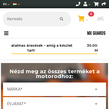
Ft
0
Mo
MX GUARDS
30.000 Ft felett ingyenes szállítás
Magyarország területén*.
Nézd meg az összes terméket a
motorodhoz:
arrow_drop_down
MÁRKA
arrow_drop_down
ÉVJÁRAT