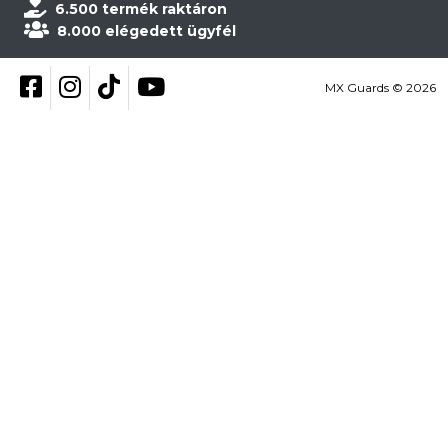
6.500 termék raktáron
8.000 elégedett ügyfél
Kövess be Facebookon
Kövess be Instagramon
Kövess be TikTokon
YouTube
MX Guards © 2026