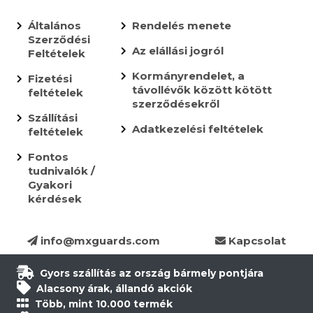
Általános
Rendelés menete
Szerződési
Az elállási jogról
Feltételek
Kormányrendelet, a
Fizetési
távollévők között kötött
feltételek
szerződésekről
Szállítási
Adatkezelési feltételek
feltételek
Fontos
tudnivalók /
Gyakori
kérdések
info@mxguards.com
Kapcsolat
Gyors szállítás az ország bármely pontjára
Alacsony árak, állandó akciók
Több, mint 10.000 termék