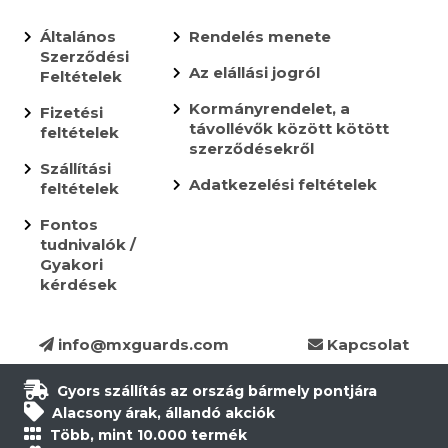
Általános
Rendelés menete
Szerződési
Az elállási jogról
Feltételek
Kormányrendelet, a
Fizetési
távollévők között kötött
feltételek
szerződésekről
Szállítási
Adatkezelési feltételek
feltételek
Fontos
tudnivalók /
Gyakori
kérdések
info@mxguards.com
Kapcsolat
Gyors szállítás az ország bármely pontjára
Alacsony árak, állandó akciók
Több, mint 10.000 termék