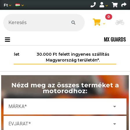
Ft
0
Mo
MX GUARDS
30.000 Ft felett ingyenes szállítás
Magyarország területén*.
Nézd meg az összes terméket a
motorodhoz:
arrow_drop_down
MÁRKA
arrow_drop_down
ÉVJÁRAT