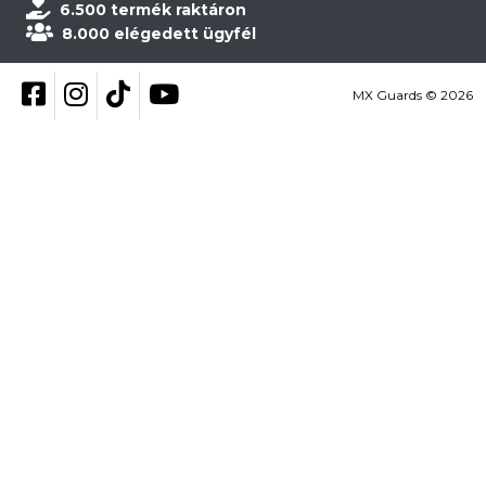
6.500 termék raktáron
8.000 elégedett ügyfél
Kövess be Facebookon
Kövess be Instagramon
Kövess be TikTokon
YouTube
MX Guards © 2026