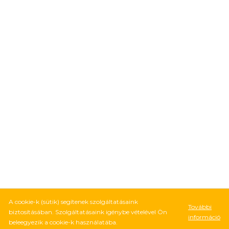
A cookie-k (sütik) segítenek szolgáltatásaink
További
biztosításában. Szolgáltatásaink igénybe vételével Ön
információ
beleegyezik a cookie-k használatába.