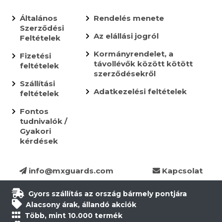
Általános
Rendelés menete
Szerződési
Az elállási jogról
Feltételek
Kormányrendelet, a
Fizetési
távollévők között kötött
feltételek
szerződésekről
Szállítási
Adatkezelési feltételek
feltételek
Fontos
tudnivalók /
Gyakori
kérdések
info@mxguards.com
Kapcsolat
Gyors szállítás az ország bármely pontjára
Alacsony árak, állandó akciók
Több, mint 10.000 termék