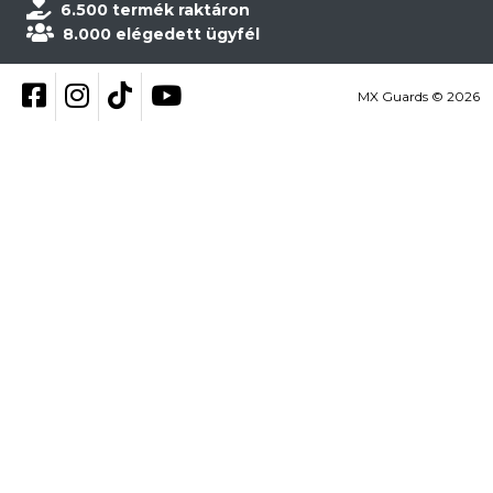
6.500 termék raktáron
8.000 elégedett ügyfél
Kövess be Facebookon
Kövess be Instagramon
Kövess be TikTokon
YouTube
MX Guards © 2026