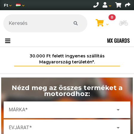
Ft
0
Mo
MX GUARDS
30.000 Ft felett ingyenes szállítás
Magyarország területén*.
Nézd meg az összes terméket a
motorodhoz:
arrow_drop_down
MÁRKA
arrow_drop_down
ÉVJÁRAT