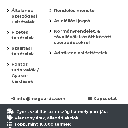
Általános
Rendelés menete
Szerződési
Az elállási jogról
Feltételek
Kormányrendelet, a
Fizetési
távollévők között kötött
feltételek
szerződésekről
Szállítási
Adatkezelési feltételek
feltételek
Fontos
tudnivalók /
Gyakori
kérdések
info@mxguards.com
Kapcsolat
Gyors szállítás az ország bármely pontjára
Alacsony árak, állandó akciók
Több, mint 10.000 termék