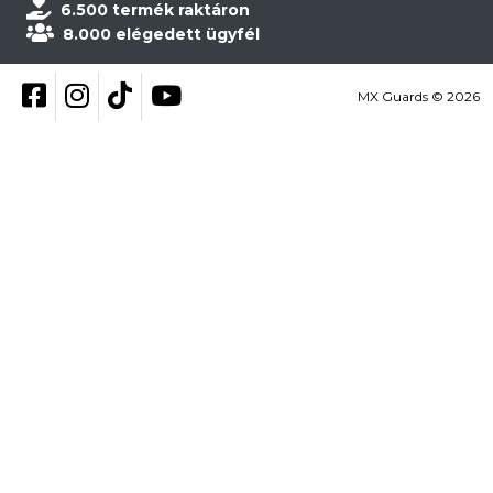
6.500 termék raktáron
8.000 elégedett ügyfél
Kövess be Facebookon
Kövess be Instagramon
Kövess be TikTokon
YouTube
MX Guards © 2026