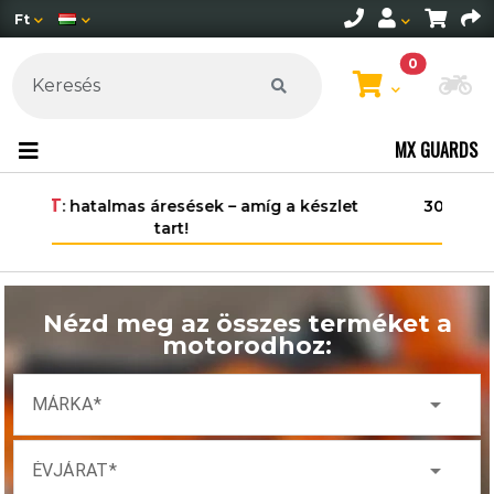
Ft
0
Mo
MX GUARDS
30.000 Ft felett ingyenes szállítás
Magyarország területén*.
Nézd meg az összes terméket a
motorodhoz:
arrow_drop_down
MÁRKA
arrow_drop_down
ÉVJÁRAT