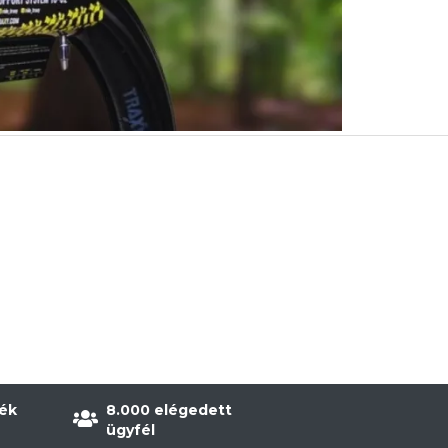
ék
8.000 elégedett
ügyfél