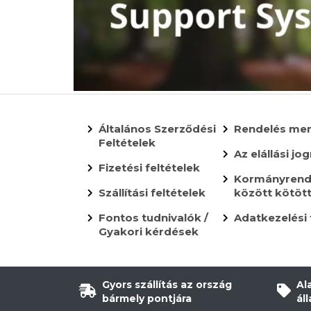
Általános Szerződési
Rendelés me
Feltételek
Az elállási jog
Fizetési feltételek
Kormányrende
Szállítási feltételek
között kötöt
Fontos tudnivalók /
Adatkezelési 
Gyakori kérdések
Gyors szállítás az ország
Al
bármely pontjára
ál