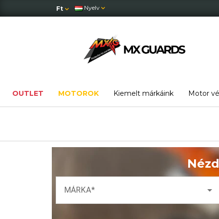
Nyelv
Ft
OUTLET
MOTOROK
Kiemelt márkáink
Motor v
Nézd
arrow_drop_down
MÁRKA