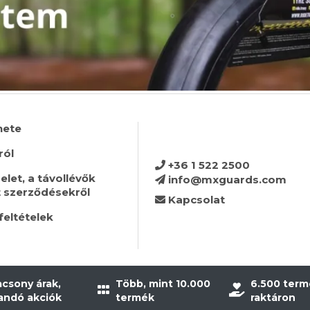
nete
ról
+36 1 522 2500
let, a távollévők
info@mxguards.com
t szerződésekről
Kapcsolat
feltételek
acsony árak,
Több, mint 10.000
6.500 term
landó akciók
termék
raktáron