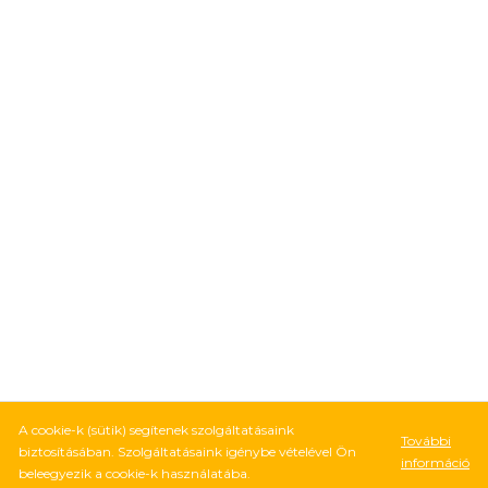
A cookie-k (sütik) segítenek szolgáltatásaink
További
biztosításában. Szolgáltatásaink igénybe vételével Ön
információ
beleegyezik a cookie-k használatába.