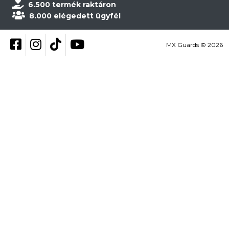
6.500 termék raktáron
8.000 elégedett ügyfél
Kövess be Facebookon
Kövess be Instagramon
Kövess be TikTokon
YouTube
MX Guards © 2026