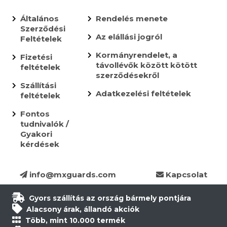
Általános
Rendelés menete
Szerződési
Az elállási jogról
Feltételek
Kormányrendelet, a
Fizetési
távollévők között kötött
feltételek
szerződésekről
Szállítási
Adatkezelési feltételek
feltételek
Fontos
tudnivalók /
Gyakori
kérdések
info@mxguards.com
Kapcsolat
Gyors szállítás az ország bármely pontjára
Alacsony árak, állandó akciók
Több, mint 10.000 termék