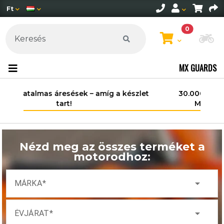
Ft
0
Mo
MX GUARDS
30.000 Ft felett ingyenes szállítás
Magyarország területén*.
Nézd meg az összes terméket a
motorodhoz:
arrow_drop_down
MÁRKA
arrow_drop_down
ÉVJÁRAT