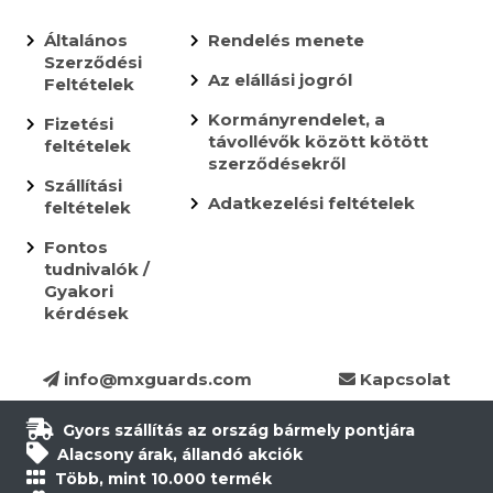
Általános
Rendelés menete
Szerződési
Az elállási jogról
Feltételek
Kormányrendelet, a
Fizetési
távollévők között kötött
feltételek
szerződésekről
Szállítási
Adatkezelési feltételek
feltételek
Fontos
tudnivalók /
Gyakori
kérdések
info@mxguards.com
Kapcsolat
Gyors szállítás az ország bármely pontjára
Alacsony árak, állandó akciók
Több, mint 10.000 termék