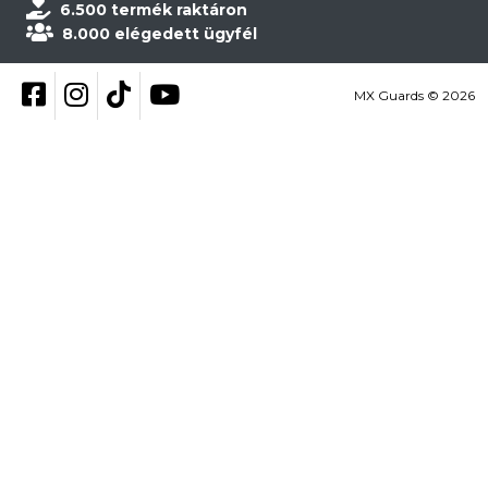
6.500 termék raktáron
8.000 elégedett ügyfél
Kövess be Facebookon
Kövess be Instagramon
Kövess be TikTokon
YouTube
MX Guards © 2026