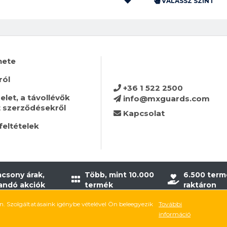
VÁLASSZ SZÍNT
nete
ról
+36 1 522 2500
let, a távollévők
info@mxguards.com
t szerződésekről
Kapcsolat
feltételek
acsony árak,
Több, mint 10.000
6.500 term
landó akciók
termék
raktáron
an. Szolgáltatásaink igénybe vételével Ön beleegyezik
További
MX Guards © 2026
információ