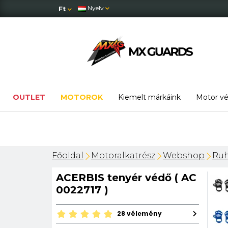
Nyelv
Ft
OUTLET
MOTOROK
Kiemelt márkáink
Motor v
Főoldal
Motoralkatrész
Webshop
Ruh
ACERBIS tenyér védő ( AC
0022717 )
28 vélemény