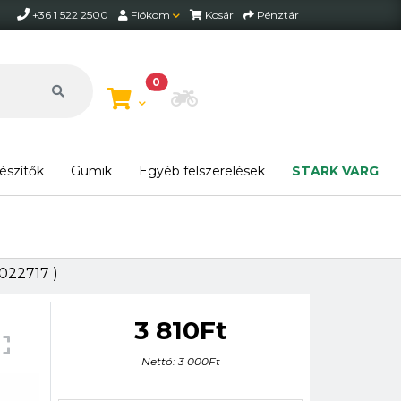
+36 1 522 2500
Fiókom
Kosár
Pénztár
0
Motor beállítása
észítők
Gumik
Egyéb felszerelések
STARK VARG
022717 )
3 810Ft
Nettó: 3 000Ft