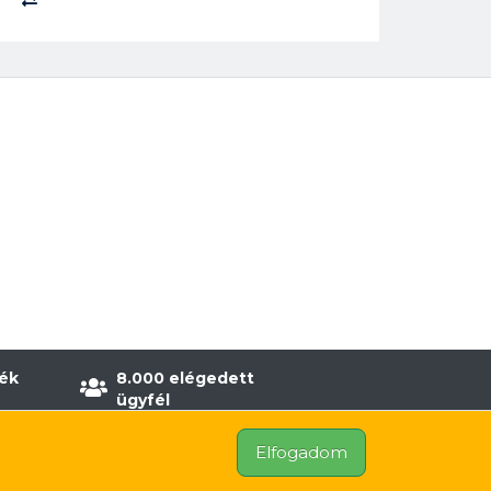
ék
8.000 elégedett
ügyfél
Elfogadom