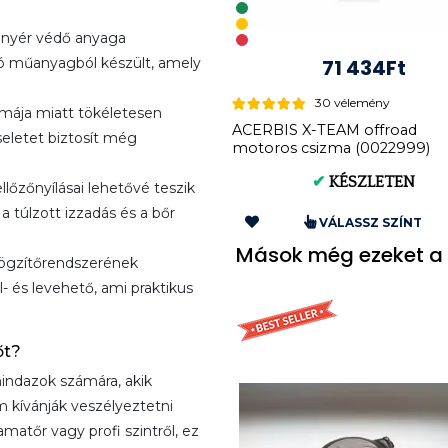
nyér védő anyaga
lló műanyagból készült, amely
71 434Ft
30 vélemény
mája miatt tökéletesen
ACERBIS X-TEAM offroad
seletet biztosít még
motoros csizma (0022999)
✔
KÉSZLETEN
lőzőnyílásai lehetővé teszik
a túlzott izzadás és a bőr
VÁLASSZ SZÍNT
Mások még ezeket a 
ögzítőrendszerének
 és levehető, ami praktikus
őt?
mindazok számára, akik
 kívánják veszélyeztetni
atőr vagy profi szintről, ez