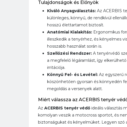
Tulajdonságok és Előnyök
Kiváló Anyagválasztás:
Az ACERBIS te
különleges, könnyű, de rendkívül ellená
hosszú élettartamot biztosít.
Anatómiai Kialakítás:
Ergonomikus for
illeszkedik a tenyérhez, és kényelmes vi
hosszabb használat során is.
Szellőzési Rendszer:
A tenyérvédő szel
a megfelelő légáramlást, így elkerülhető 
irritációja.
Könnyű Fel- és Levétel:
Az egyszerű r
köszönhetően gyorsan és könnyedén fel-
megoldás a versenyek alatt.
Miért válassza az ACERBIS tenyér véd
Az
ACERBIS tenyér védő
ideális választás 
komolyan veszik a motocross sportot, és nem
biztonságukat és kényelmüket. Legyen szó am