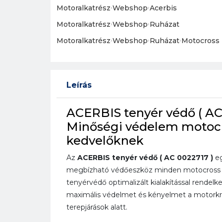
Motoralkatrész
›
Webshop
›
Acerbis
Motoralkatrész
›
Webshop
›
Ruházat
Motoralkatrész
›
Webshop
›
Ruházat
›
Motocross 
Leírás
ACERBIS tenyér védő ( AC 
Minőségi védelem motoc
kedvelőknek
Az
ACERBIS tenyér védő ( AC 0022717 )
eg
megbízható védőeszköz minden motocross r
tenyérvédő optimalizált kialakítással rendelke
maximális védelmet és kényelmet a motorkr
terepjárások alatt.