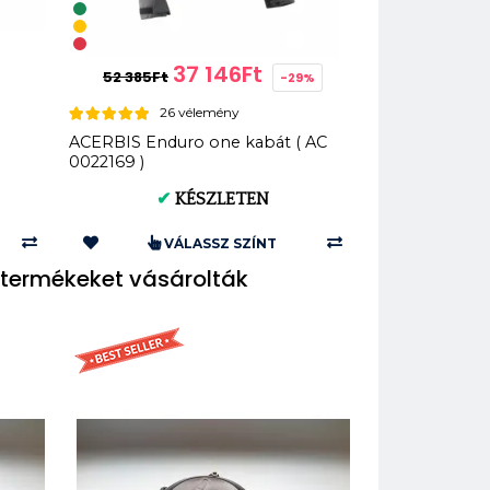
37 146Ft
52 385Ft
-29%
26 vélemény
ACERBIS Enduro one kabát ( AC
0022169 )
✔
KÉSZLETEN
VÁLASSZ SZÍNT
termékeket vásárolták