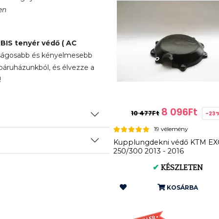
en
BIS tenyér védő ( AC
onságosabb és kényelmesebb
áruházunkból, és élvezze a
!
8 096Ft
10 477Ft
-23
19 vélemény
Kupplungdekni védő KTM EX
250/300 2013 - 2016
✔
KÉSZLETEN
KOSÁRBA