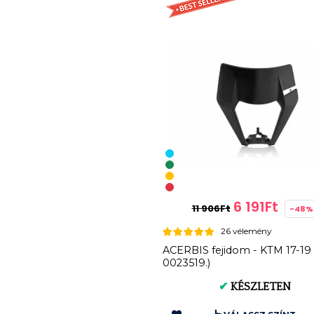
6 191Ft
11 906Ft
-48%
26 vélemény
ACERBIS fejidom - KTM 17-19
0023519.)
✔
KÉSZLETEN