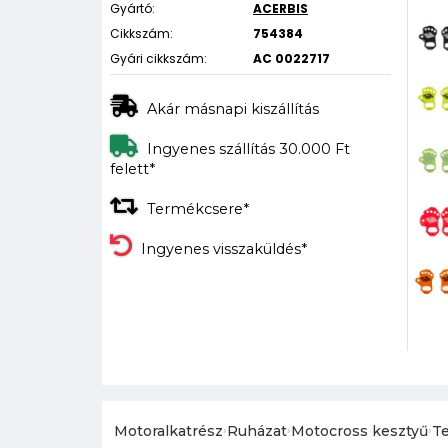
Gyártó:
ACERBIS
Cikkszám:
754384
Gyári cikkszám:
AC 0022717
Akár másnapi kiszállítás
Ingyenes szállítás 30.000 Ft
felett*
Termékcsere*
Ingyenes visszaküldés*
Motoralkatrész
›
Ruházat
›
Motocross kesztyű
›
T