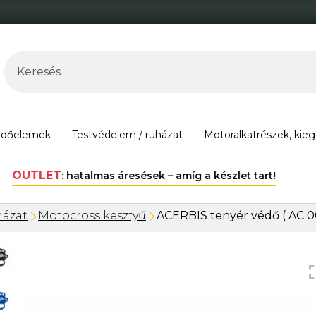
édőelemek
Testvédelem / ruházat
Motoralkatrészek, kieg
30.000 Ft felett ingyenes szállítás Magyarország területén*.
ázat
Motocross kesztyű
ACERBIS tenyér védő ( AC 0