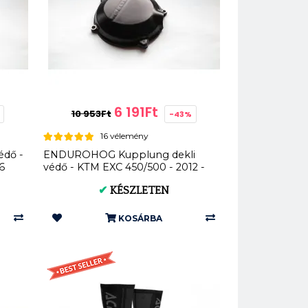
6 191Ft
10 953Ft
-43%
16 vélemény
dő -
ENDUROHOG Kupplung dekli
6
védő - KTM EXC 450/500 - 2012 -
2016
✔
KÉSZLETEN
KOSÁRBA