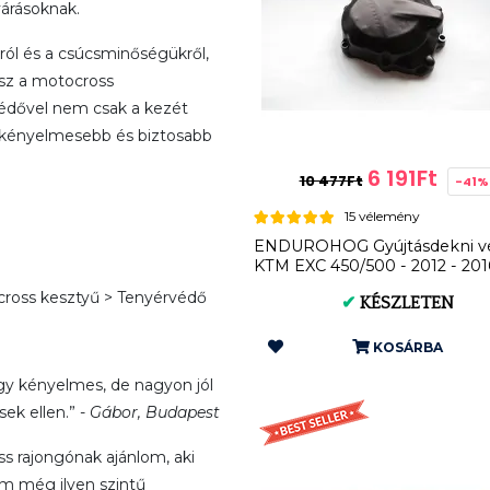
várásoknak.
ól és a csúcsminőségükről,
esz a motocross
védővel nem csak a kezét
el kényelmesebb és biztosabb
6 191Ft
10 477Ft
-41%
15 vélemény
ENDUROHOG Gyújtásdekni vé
KTM EXC 450/500 - 2012 - 201
1000...
cross kesztyű > Tenyérvédő
✔
KÉSZLETEN
KOSÁRBA
gy kényelmes, de nagyon jól
ek ellen.” -
Gábor, Budapest
 rajongónak ajánlom, aki
am még ilyen szintű