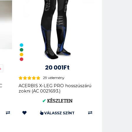
20 001Ft
%
29 vélemény
C
ACERBIS X-LEG PRO hosszúszárú
zokni (AC 0021693.)
✔
KÉSZLETEN
VÁLASSZ SZÍNT