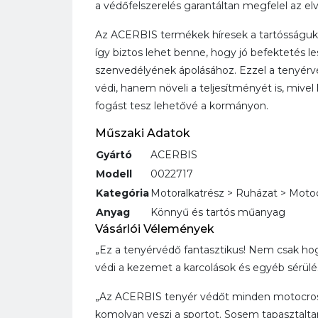
a védőfelszerelés garantáltan megfelel az el
Az ACERBIS termékek híresek a tartósságukr
így biztos lehet benne, hogy jó befektetés l
szenvedélyének ápolásához. Ezzel a tenyér
védi, hanem növeli a teljesítményét is, miv
fogást tesz lehetővé a kormányon.
Műszaki Adatok
Gyártó
ACERBIS
Modell
0022717
Kategória
Motoralkatrész > Ruházat > Moto
Anyag
Könnyű és tartós műanyag
Vásárlói Vélemények
„Ez a tenyérvédő fantasztikus! Nem csak ho
védi a kezemet a karcolások és egyéb sérülés
„Az ACERBIS tenyér védőt minden motocross
komolyan veszi a sportot. Sosem tapasztalt