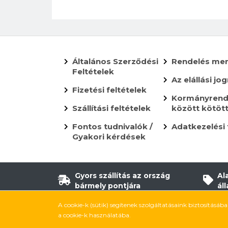
Általános Szerződési
Rendelés me
Feltételek
Az elállási jog
Fizetési feltételek
Kormányrende
Szállítási feltételek
között kötöt
Fontos tudnivalók /
Adatkezelési 
Gyakori kérdések
Gyors szállítás az ország
Al
bármely pontjára
ál
A cookie-k (sütik) segítenek szolgáltatásaink biztosításáb
Kövess be Facebookon
Kövess be Instagramon
Kövess be TikTokon
YouTube
a cookie-k használatába.