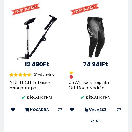
12 490Ft
74 941Ft
21 vélemény
NUETECH Tubliss -
USWE Kalk Rajzfilm
mini pumpa -
Off-Road Nadrág
csizmával használható
80923031
✔
KÉSZLETEN
✔
KÉSZLETEN
KOSÁRBA
VÁLASSZ
SZÍNT