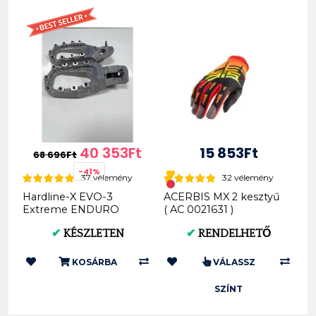
40 353Ft
15 853Ft
68 696Ft
-41%
37 vélemény
32 vélemény
Hardline-X EVO-3
ACERBIS MX 2 kesztyű
Extreme ENDURO
( AC 0021631 )
lábtartó
✔
KÉSZLETEN
✔
RENDELHETŐ
KOSÁRBA
VÁLASSZ
SZÍNT