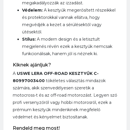
megakadályozzák az izzadást.
Védelem:
A kesztyűk megerősített részeikkel
és protektorokkal vannak ellátva, hogy
megvédjék a kezet a sérülésektől vagy
ütésektől.
Stílus:
A modern design és a letisztult
megjelenés révén ezek a kesztyűk nemcsak
funkcionálisak, hanem jól is néznek ki.
Kiknek ajánljuk?
A
USWE LERA OFF-ROAD KESZTYŰK C-
80997003400
tökéletes választás mindazok
számára, akik szenvedélyesen szeretik a
motocross-t és az off-road motorozást. Legyen szó
profi versenyzőről vagy hobbi motorosról, ezek a
prémium kesztyűk mindenkinek megfelelő
védelmet és kényelmet biztosítanak.
Rendeld meg most!