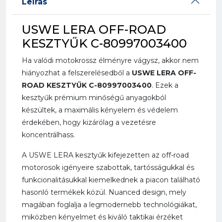
Leírás
USWE LERA OFF-ROAD
KESZTYŰK C-80997003400
Ha valódi motokrossz élményre vágysz, akkor nem
hiányozhat a felszerelésedből a
USWE LERA OFF-
ROAD KESZTYŰK C-80997003400
. Ezek a
kesztyűk prémium minőségű anyagokból
készültek, a maximális kényelem és védelem
érdekében, hogy kizárólag a vezetésre
koncentrálhass.
A USWE LERA kesztyűk kifejezetten az off-road
motorosok igényeire szabottak, tartósságukkal és
funkcionalitásukkal kiemelkednek a piacon található
hasonló termékek közül. Nuanced design, mely
magában foglalja a legmodernebb technológiákat,
miközben kényelmet és kiváló taktikai érzéket