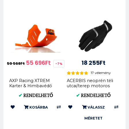
55 696Ft
18 255Ft
59 568Ft
-7%
17 vélemény
AXP Racing XTREM
ACERBIS neoprén téli
Karter & Himbavédő
utcai/terep motoros
8mm KTM EXC / EXC
kesztyű (0017790)
✔
RENDELHETŐ
✔
RENDELHETŐ
TPI 250 300 2017 - 2...
KOSÁRBA
VÁLASSZ
MÉRETET