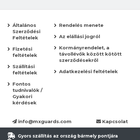
Általános
Rendelés menete
Szerződési
Az elállási jogról
Feltételek
Kormányrendelet, a
Fizetési
távollévők között kötött
feltételek
szerződésekről
Szállítási
Adatkezelési feltételek
feltételek
Fontos
tudnivalók /
Gyakori
kérdések
info@mxguards.com
Kapcsolat
Gyors szállítás az ország bármely pontjára