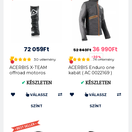
72 059Ft
36 990Ft
52 843Ft
-30%
30 vélemény
26 vélemény
ACERBIS X-TEAM
ACERBIS Enduro one
offroad motoros
kabát ( AC 0022169 )
csizma (0022999)
✔
KÉSZLETEN
✔
KÉSZLETEN
VÁLASSZ
VÁLASSZ
SZÍNT
SZÍNT