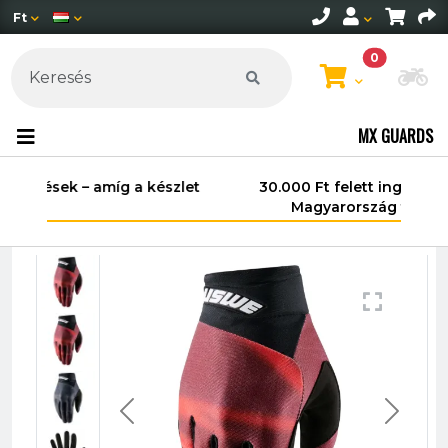
Ft
0
Mo
MX GUARDS
30.000 Ft felett ingyenes szállítás
Magyarország területén*.