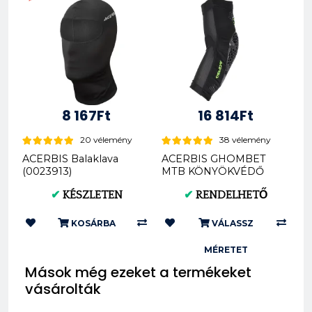
8 167Ft
16 814Ft
20 vélemény
38 vélemény
ACERBIS Balaklava
ACERBIS GHOMBET
(0023913)
MTB KÖNYÖKVÉDŐ
(S/M * L/XL) AC
✔
KÉSZLETEN
✔
RENDELHETŐ
0024879.318
KOSÁRBA
VÁLASSZ
MÉRETET
Mások még ezeket a termékeket
vásárolták