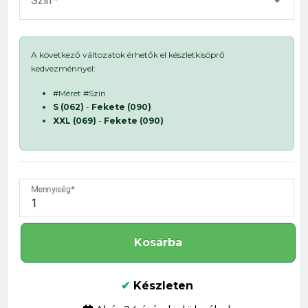
Szín
A következő változatok érhetők el készletkisöprő
kedvezménnyel:
#Méret #Szín
S (062)
-
Fekete (090)
XXL (069)
-
Fekete (090)
Mennyiség
Kosárba
✔
Készleten