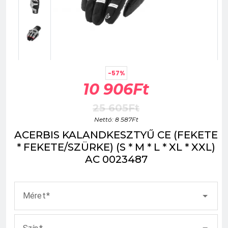
-57%
10 906Ft
25 605Ft
Nettó: 8 587Ft
ACERBIS KALANDKESZTYŰ CE (FEKETE
* FEKETE/SZÜRKE) (S * M * L * XL * XXL)
AC 0023487
Méret