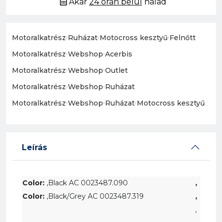
Akár
24 órán belül
nálad
Motoralkatrész
›
Ruházat
›
Motocross kesztyű
›
Felnőtt
Motoralkatrész
›
Webshop
›
Acerbis
Motoralkatrész
›
Webshop
›
Outlet
Motoralkatrész
›
Webshop
›
Ruházat
Motoralkatrész
›
Webshop
›
Ruházat
›
Motocross kesztyű
Leírás
Color:
,Black AC 0023487.090
,
Color:
,
Black/Grey
AC 0023487.319
,
,