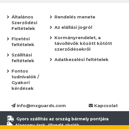
Általános
Rendelés menete
Szerződési
Az elállási jogról
Feltételek
Kormányrendelet, a
Fizetési
távollévők között kötött
feltételek
szerződésekről
Szállítási
Adatkezelési feltételek
feltételek
Fontos
tudnivalók /
Gyakori
kérdések
info@mxguards.com
Kapcsolat
Gyors szállítás az ország bármely pontjára
Alacsony árak, állandó akciók