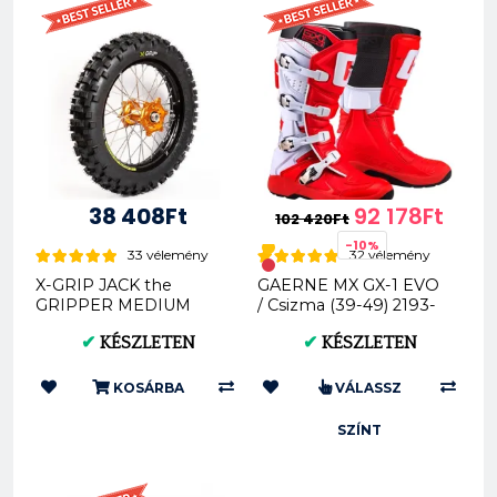
38 408Ft
92 178Ft
102 420Ft
-10%
33 vélemény
32 vélemény
X-GRIP JACK the
GAERNE MX GX-1 EVO
GRIPPER MEDIUM
/ Csizma (39-49) 2193-
offroad hátsó gumi
001
✔
KÉSZLETEN
✔
KÉSZLETEN
140/80-18 XG-2104
KOSÁRBA
VÁLASSZ
SZÍNT