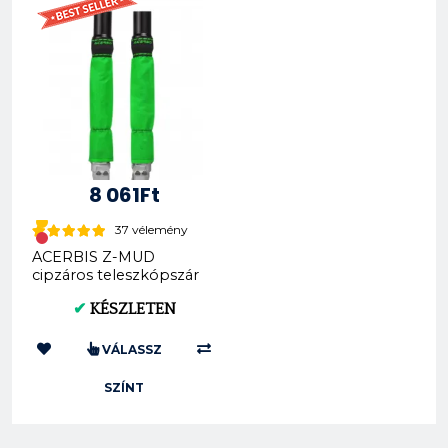
8 061Ft
37 vélemény
ACERBIS Z-MUD
cipzáros teleszkópszár
védő ( 0024421 )
✔
KÉSZLETEN
VÁLASSZ
SZÍNT