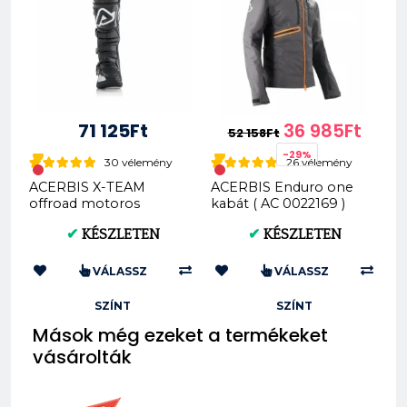
71 125Ft
36 985Ft
52 158Ft
-29%
30 vélemény
26 vélemény
ACERBIS X-TEAM
ACERBIS Enduro one
offroad motoros
kabát ( AC 0022169 )
csizma (0022999)
✔
KÉSZLETEN
✔
KÉSZLETEN
VÁLASSZ
VÁLASSZ
SZÍNT
SZÍNT
Mások még ezeket a termékeket
vásárolták