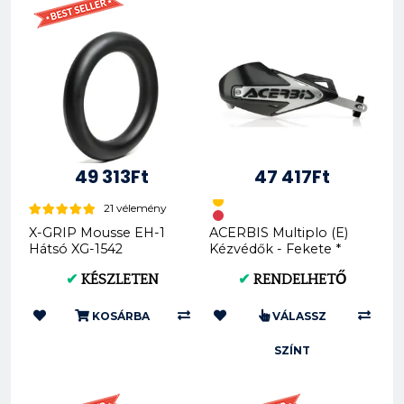
49 313Ft
47 417Ft
21 vélemény
X-GRIP Mousse EH-1
ACERBIS Multiplo (E)
Hátsó XG-1542
Kézvédők - Fekete *
Kék * KTM 2016 *
✔
KÉSZLETEN
✔
RENDELHETŐ
Naranc...
KOSÁRBA
VÁLASSZ
SZÍNT