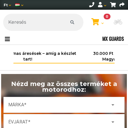
Ft
0
Mo
MX GUARDS
30.000 Ft felett ingyenes szállítás
Magyarország területén*.
Nézd meg az összes terméket a
motorodhoz:
arrow_drop_down
MÁRKA
arrow_drop_down
ÉVJÁRAT