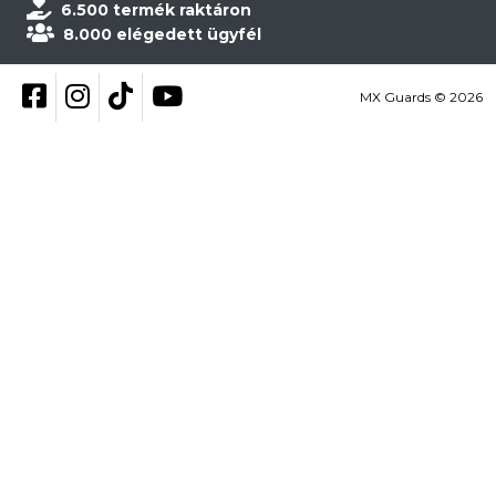
6.500 termék raktáron
8.000 elégedett ügyfél
Kövess be Facebookon
Kövess be Instagramon
Kövess be TikTokon
YouTube
MX Guards © 2026