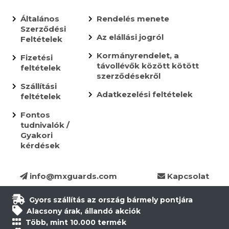
Általános
Rendelés menete
Szerződési
Az elállási jogról
Feltételek
Kormányrendelet, a
Fizetési
távollévők között kötött
feltételek
szerződésekről
Szállítási
Adatkezelési feltételek
feltételek
Fontos
tudnivalók /
Gyakori
kérdések
info@mxguards.com
Kapcsolat
Gyors szállítás az ország bármely pontjára
Alacsony árak, állandó akciók
Több, mint 10.000 termék